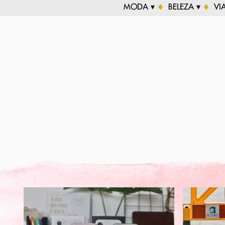
MODA ▾
BELEZA ▾
VI