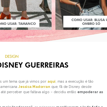
COMO USAR: BLUSA
OMO USAR: TAMANCO
OMBRO SÓ
DESIGN
DISNEY GUERREIRAS
is um tema que já vimos por
aqui
, mas a execução é tão
 a americana
Jessica Madorran
que, fã de Disney desde
 até perceber que faltava algo – decidiu então
empoderar as
PRÓXIMO POST
DECORAÇÃO: PAPEL D
PAREDE NO BANHEIRO