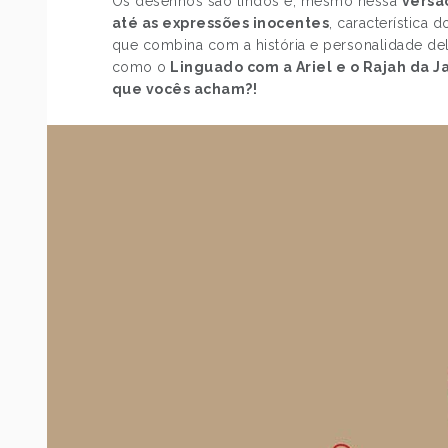
Os desenhos são lindos e, mesmo nessa
versã
até as expressões inocentes
, característica
que combina com a história e personalidade de
como o
Linguado com a Ariel e o Rajah da 
que vocês acham?!