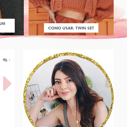
 UM
COMO USAR: TWIN SET
7
E