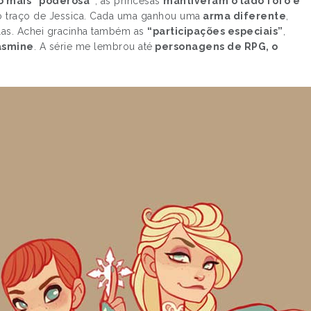
o mais “poderosa”
, as princesas
mantiveram o lado fofo e
 do traço de Jessica. Cada uma ganhou uma
arma diferente
,
las. Achei gracinha também as
“participações especiais”
,
Jasmine
. A série me lembrou até
personagens de RPG, o