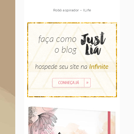
Robô aspirador – Multilaser