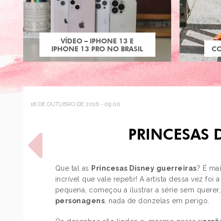
VÍDEO – IPHONE 13 E
IPHONE 13 PRO NO BRASIL
C
18 DE OUTUBRO DE 2016 - 09:00
PRINCESAS 
Que tal as
Princesas Disney guerreiras
? É ma
incrível que vale repetir! A artista dessa vez foi
pequena, começou a ilustrar a série sem querer,
POST ANTERIOR
personagens
, nada de donzelas em perigo.
TAG - 40 PERGUNTAS DE
BELEZA