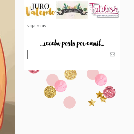
veja mais...
...receba posts por email...