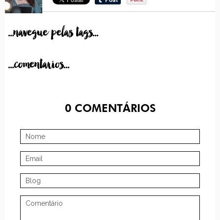
...navegue pelas tags...
...comentarios...
0
COMENTÁRIOS