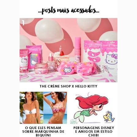
...posts mais acessados...
1
THE CRÈME SHOP X HELLO KITTY
2
3
O QUE ELES PENSAM
PERSONAGENS DISNEY
SOBRE MARQUINHA DE
E AMIGOS EM ESTILO
BIQUÍNI
CHIBI