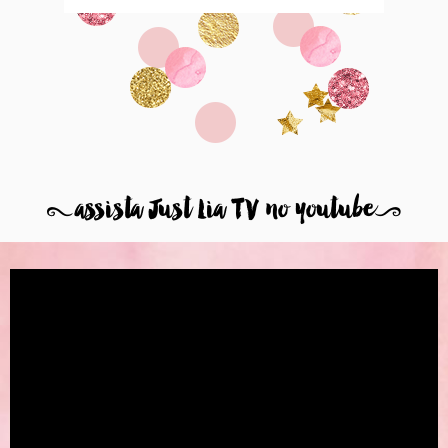
8
assista Just Lia TV no youtube
9