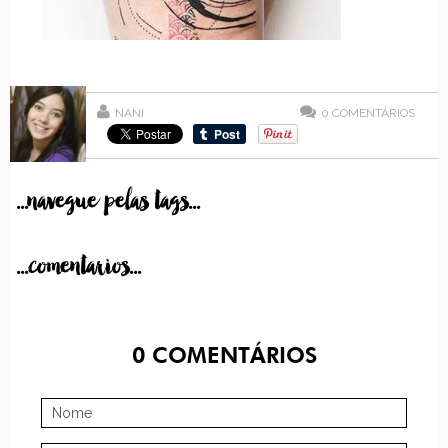
NANI
0
COMENTÁRIOS
...navegue pelas tags...
...comentarios...
0
COMENTÁRIOS