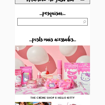
...pesquisar...
...posts mais acessados...
1
THE CRÈME SHOP X HELLO KITTY