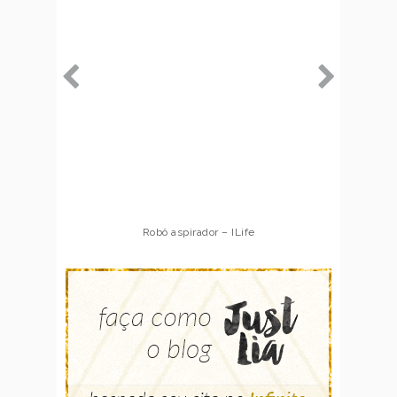
Robô aspirador – ILife