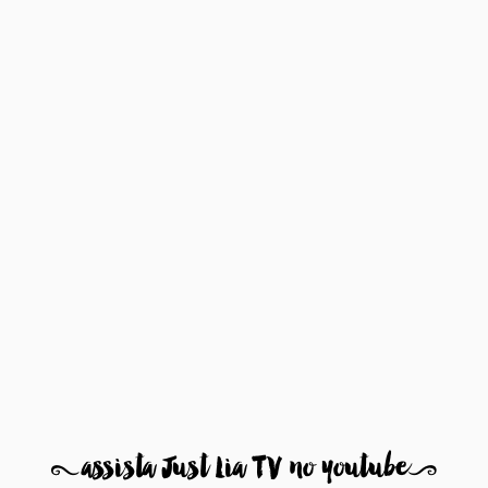
8
assista Just Lia TV no youtube
9