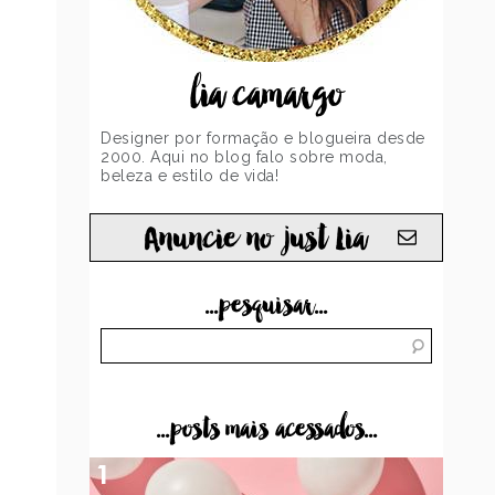
lia camargo
Designer por formação e blogueira desde
2000. Aqui no blog falo sobre moda,
beleza e estilo de vida!
Anuncie no just Lia
...pesquisar...
...posts mais acessados...
1