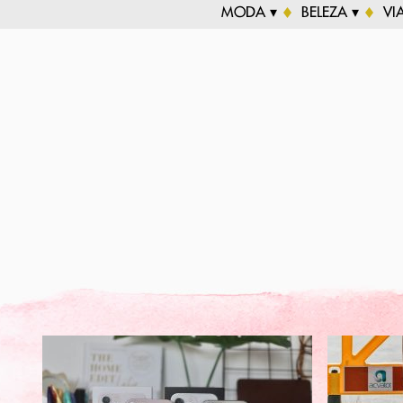
MODA ▾
BELEZA ▾
VI