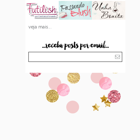
veja mais...
...receba posts por email...