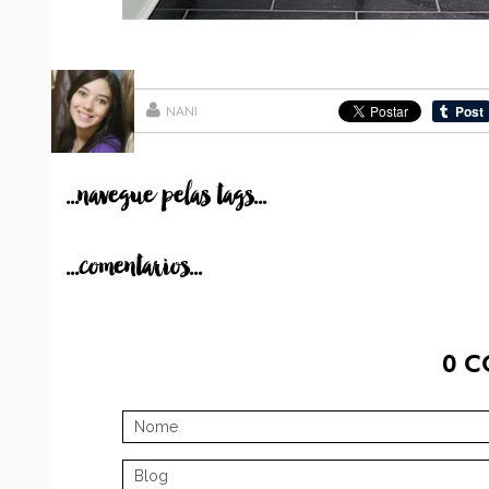
NANI
...navegue pelas tags...
...comentarios...
0
C