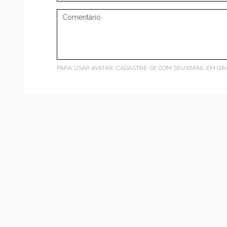
PARA USAR AVATAR, CADASTRE-SE COM SEU EMAIL EM
GR