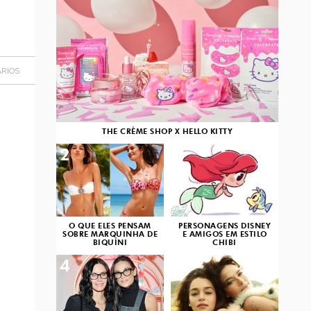
RIOS
THE CRÈME SHOP X HELLO KITTY
2
3
O QUE ELES PENSAM
PERSONAGENS DISNEY
SOBRE MARQUINHA DE
E AMIGOS EM ESTILO
BIQUÍNI
CHIBI
4
5