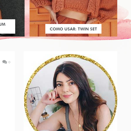
 UM
COMO USAR: TWIN SET
0