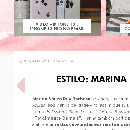
VÍDEO – IPHONE 13 E
IPHONE 13 PRO NO BRASIL
C
25 DE NOVEMBRO DE 2016 - 08:00
ESTILO: MARINA 
Marina Souza Ruy Barbosa
, 21 anos, nasceu n
Paixão”
aos 7 anos de idade – foi assim que sua
como
“Belíssima”, “Sete Pecados” , “Morde & Assop
POST ANTERIOR
“Totalmente Demais”
. Marina também partici
DECORAÇÃO: SAPATEIRA
a atriz é
uma das celebridades mais famosas 