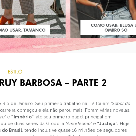
COMO USAR: BLUSA
OMO USAR: TAMANCO
OMBRO SÓ
ESTILO
RUY BARBOSA – PARTE 2
o Rio de Janeiro. Seu primeiro trabalho na TV foi em
“Sabor da
 carreira começou e ela não parou mais. Foram várias novelas,
ra”
e
“Império”,
até seu primeiro papel principal em
PRÓXIMO POST
pou de duas séries da Globo, a
“Amorteamo”
e
“Justiça”.
Hoje
BATALHA DE CABELO:
do Brasil
, tendo inclusive quase 16 milhões de seguidores
BELLA THORNE