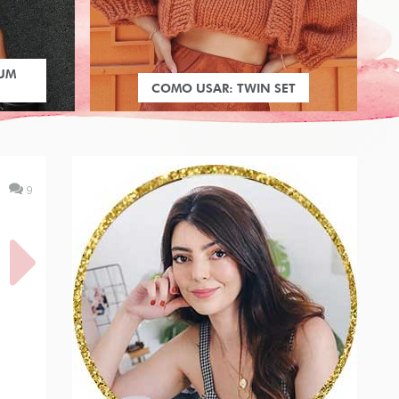
 UM
COMO USAR: TWIN SET
9