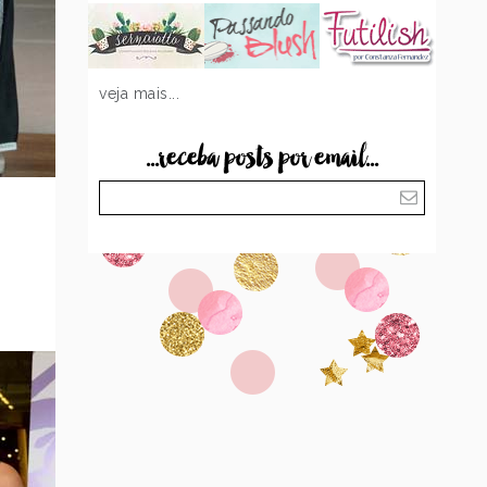
veja mais...
...receba posts por email...