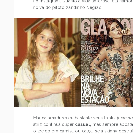
no Instagram. Quanto a vida amorosa, ela namo
noiva do piloto Xandinho Negrão.
Marina amadureceu bastante seus looks
(nem pa
atriz continua super
casual,
mas sempre apost
o tecido em camisa ou calça, seja skinny destru