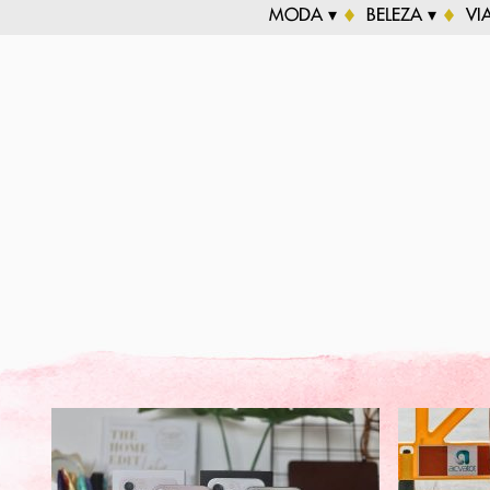
MODA ▾
BELEZA ▾
VI