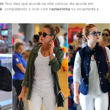
in
. Nos dias que acorda na vibe carioca, ela aposta em
hê
, completando o look com
rasteirinha
ou novamente a