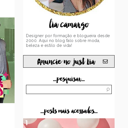
lia camargo
Designer por formação e blogueira desde
2000. Aqui no blog falo sobre moda,
beleza e estilo de vida!
Anuncie no just Lia
...pesquisar...
...posts mais acessados...
1