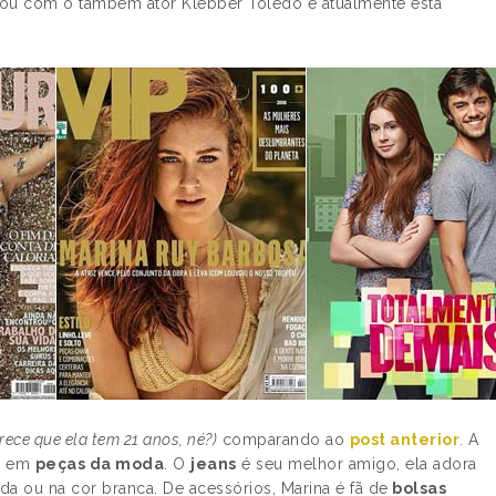
rou com o também ator Klebber Toledo e atualmente está
rece que ela tem 21 anos, né?)
comparando ao
post anterior
. A
a em
peças da moda
. O
jeans
é seu melhor amigo, ela adora
ída ou na cor branca. De acessórios, Marina é fã de
bolsas