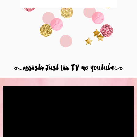
8
assista Just Lia TV no youtube
9