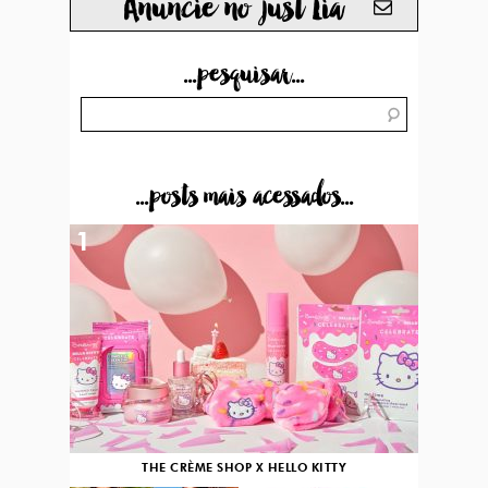
Anuncie no just Lia
...pesquisar...
...posts mais acessados...
1
THE CRÈME SHOP X HELLO KITTY