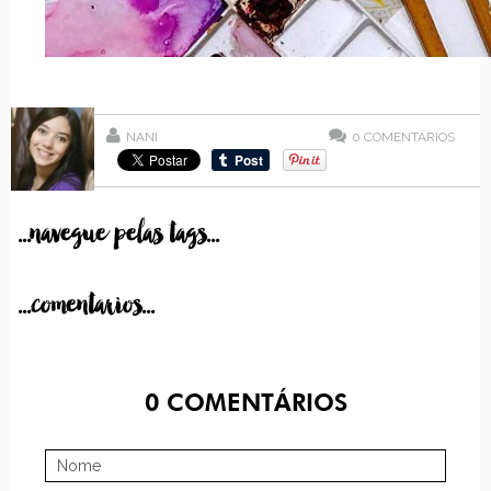
NANI
0
COMENTÁRIOS
...navegue pelas tags...
...comentarios...
0
COMENTÁRIOS