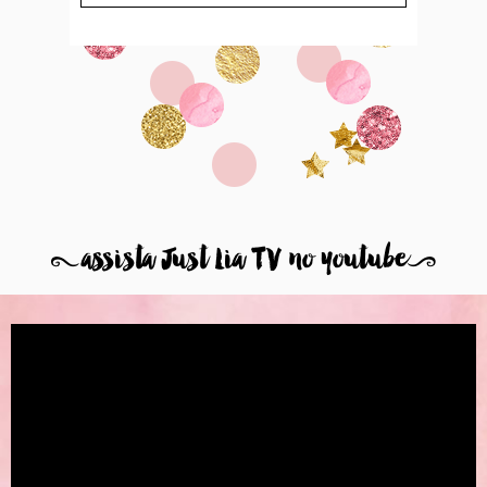
8
assista Just Lia TV no youtube
9