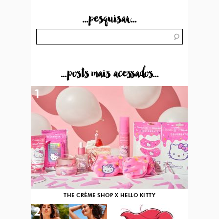
...pesquisar...
...posts mais acessados...
1
THE CRÈME SHOP X HELLO KITTY
2
3