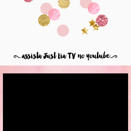
8
assista Just Lia TV no youtube
9