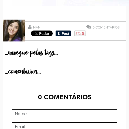
NANI
0
COMENTÁRIOS
...navegue pelas tags...
...comentarios...
0
COMENTÁRIOS