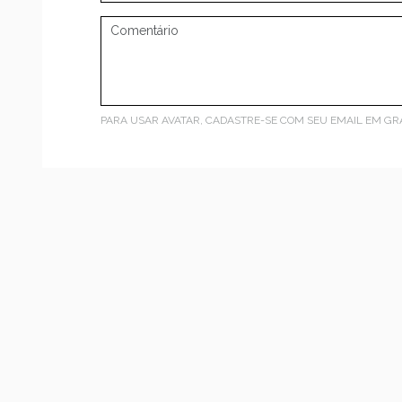
PARA USAR AVATAR, CADASTRE-SE COM SEU EMAIL EM
GR