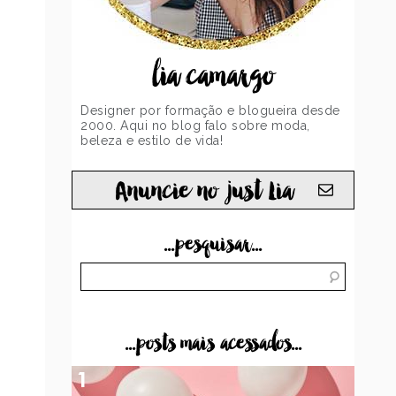
lia camargo
Designer por formação e blogueira desde
2000. Aqui no blog falo sobre moda,
beleza e estilo de vida!
Anuncie no just Lia
...pesquisar...
...posts mais acessados...
1