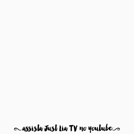
8
assista Just Lia TV no youtube
9