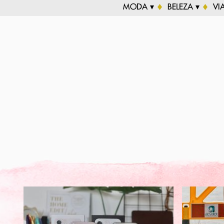
MODA ▾
BELEZA ▾
VI