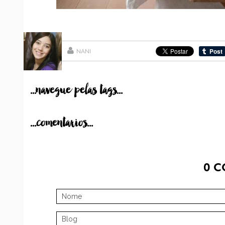
NANI
...navegue pelas tags...
...comentarios...
0
C