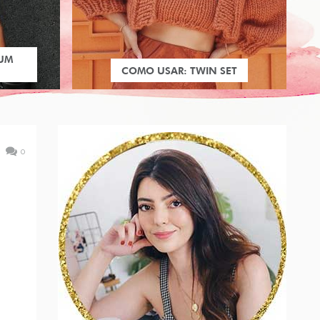
 UM
COMO USAR: TWIN SET
0