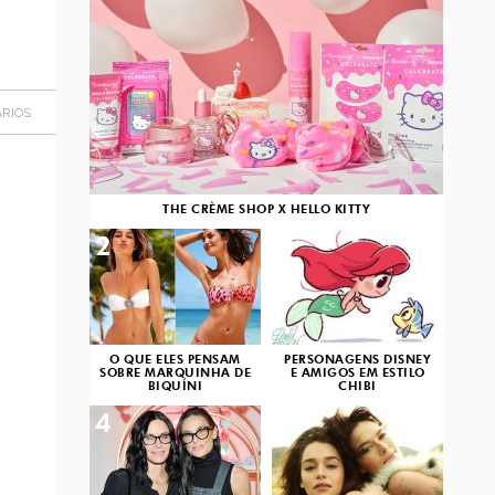
RIOS
THE CRÈME SHOP X HELLO KITTY
2
3
O QUE ELES PENSAM
PERSONAGENS DISNEY
SOBRE MARQUINHA DE
E AMIGOS EM ESTILO
BIQUÍNI
CHIBI
4
5