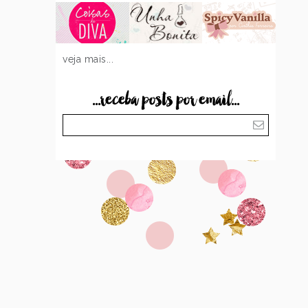
veja mais...
...receba posts por email...