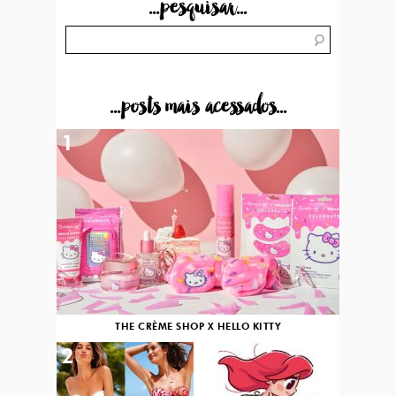
...pesquisar...
...posts mais acessados...
1
THE CRÈME SHOP X HELLO KITTY
2
3