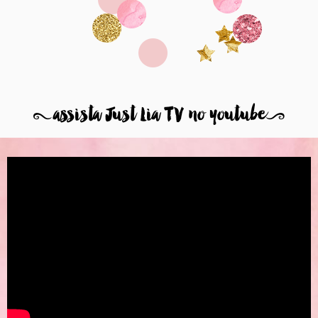
8
assista Just Lia TV no youtube
9