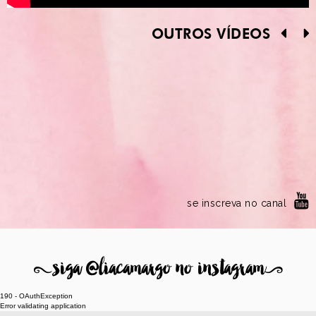
OUTROS VÍDEOS
se inscreva no canal
8
siga @liacamargo no instagram
9
190 - OAuthException
Error validating application