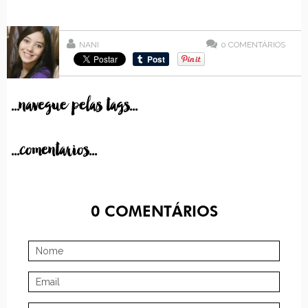
NANI
0
COMENTÁRIOS
...navegue pelas tags...
...comentarios...
0
COMENTÁRIOS