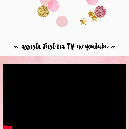
8
assista Just Lia TV no youtube
9