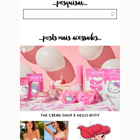
...pesquisar...
...posts mais acessados...
1
THE CRÈME SHOP X HELLO KITTY
2
3