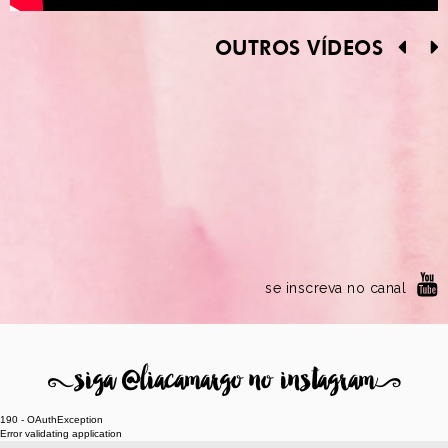
OUTROS VÍDEOS
se inscreva no canal
8
siga @liacamargo no instagram
9
190 - OAuthException
Error validating application