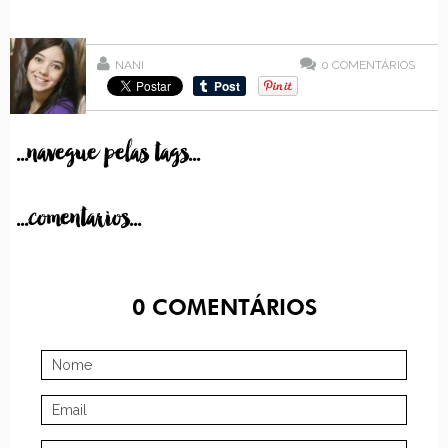
NANI
0
COMENTÁRIOS
...navegue pelas tags...
...comentarios...
0
COMENTÁRIOS