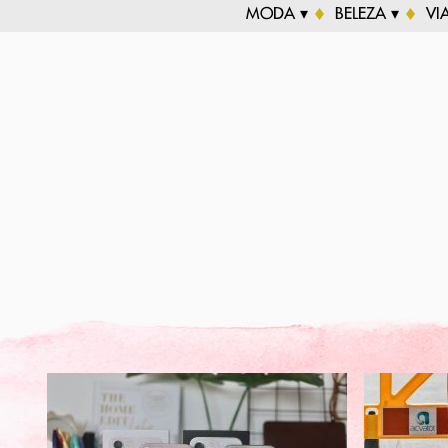
MODA ▾
BELEZA ▾
VI