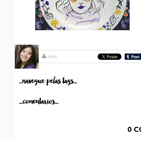
NANI
...navegue pelas tags...
...comentarios...
0
C