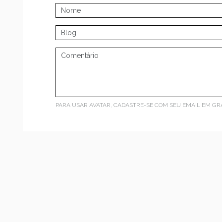
PARA USAR AVATAR, CADASTRE-SE COM SEU EMAIL EM
GR