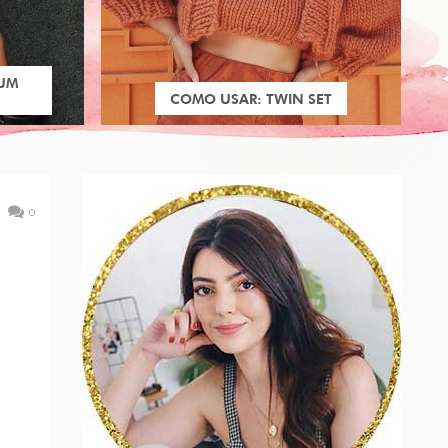
 UM
COMO USAR: TWIN SET
0