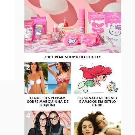
THE CRÈME SHOP X HELLO KITTY
2
3
O QUE ELES PENSAM
PERSONAGENS DISNEY
SOBRE MARQUINHA DE
E AMIGOS EM ESTILO
BIQUÍNI
CHIBI
4
5