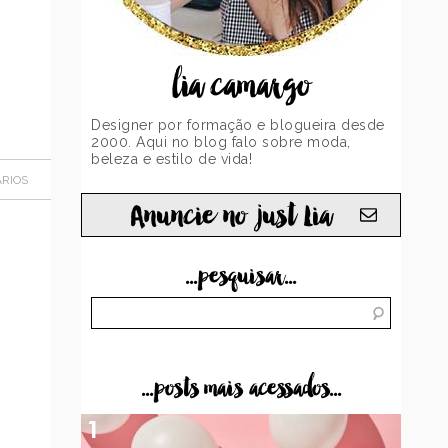
lia camargo
Designer por formação e blogueira desde
2000. Aqui no blog falo sobre moda,
beleza e estilo de vida!
RIOS
Anuncie no just Lia
...pesquisar...
...posts mais acessados...
1