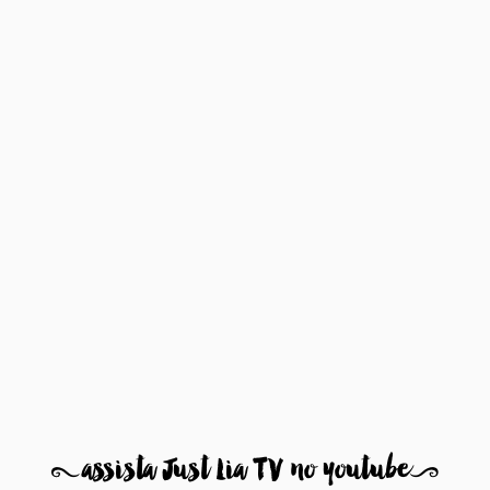
8
assista Just Lia TV no youtube
9