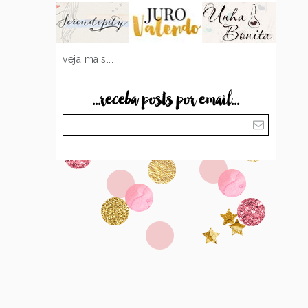
veja mais...
...receba posts por email...