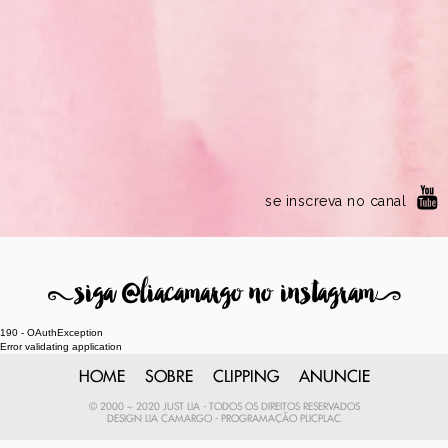
se inscreva no canal
8
siga @liacamargo no instagram
9
190 - OAuthException
Error validating application
HOME
SOBRE
CLIPPING
ANUNCIE
© 2000 ~ 2020 JUST LIA - TODOS OS DIREITOS RESERVADOS
DESIGN
LIA CAMARGO
- PROGRAMAÇÃO
PLICPLAC