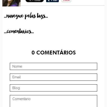
...navegue pelas tags...
...comentarios...
0
COMENTÁRIOS