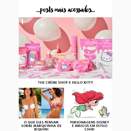
...posts mais acessados...
1
THE CRÈME SHOP X HELLO KITTY
2
3
O QUE ELES PENSAM
PERSONAGENS DISNEY
SOBRE MARQUINHA DE
E AMIGOS EM ESTILO
BIQUÍNI
CHIBI