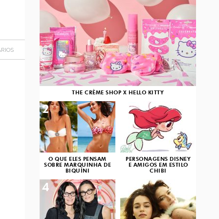
RIOS
THE CRÈME SHOP X HELLO KITTY
2
3
O QUE ELES PENSAM
PERSONAGENS DISNEY
SOBRE MARQUINHA DE
E AMIGOS EM ESTILO
BIQUÍNI
CHIBI
4
5