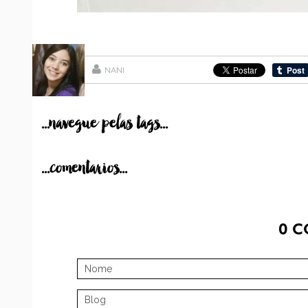
NANI
...navegue pelas tags...
...comentarios...
0
C