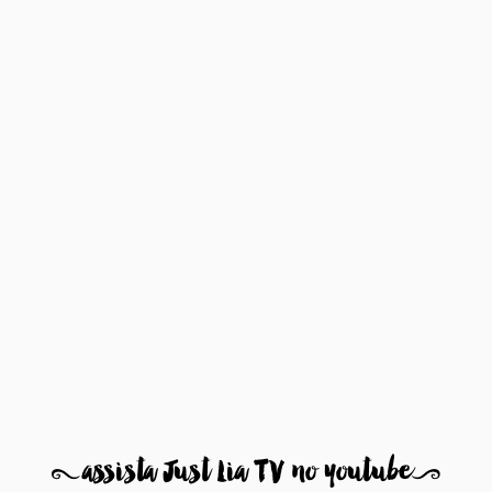
8
assista Just Lia TV no youtube
9