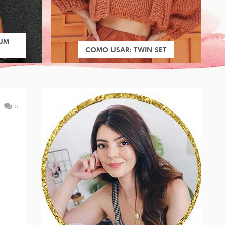
 UM
COMO USAR: TWIN SET
0