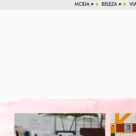
MODA ▾
BELEZA ▾
VI