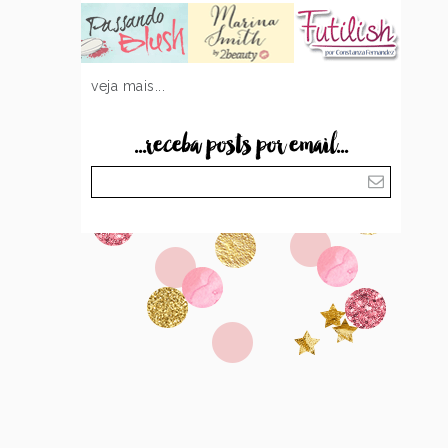
veja mais...
...receba posts por email...