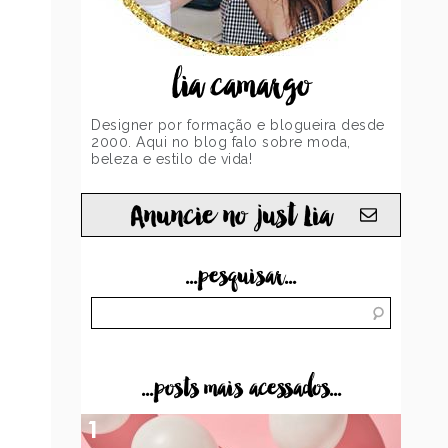
lia camargo
Designer por formação e blogueira desde
2000. Aqui no blog falo sobre moda,
beleza e estilo de vida!
Anuncie no just Lia
...pesquisar...
...posts mais acessados...
1