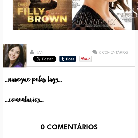
NANI
0
COMENTÁRIOS
...navegue pelas tags...
...comentarios...
0
COMENTÁRIOS