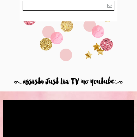
8
assista Just Lia TV no youtube
9