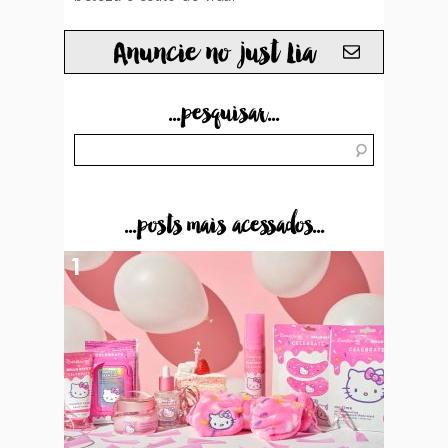
Anuncie no just Lia
...pesquisar...
...posts mais acessados...
1