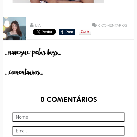
LIA
0
COMENTÁRIOS
...navegue pelas tags...
...comentarios...
0
COMENTÁRIOS