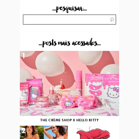
...pesquisar...
...posts mais acessados...
1
THE CRÈME SHOP X HELLO KITTY
2
3