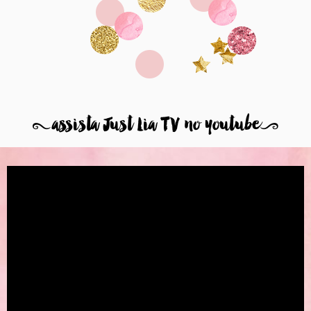
8
assista Just Lia TV no youtube
9