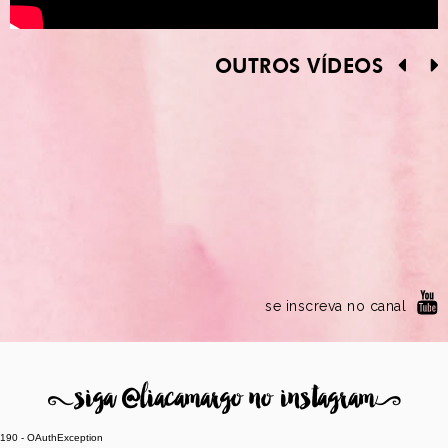
OUTROS VÍDEOS
se inscreva no canal
8
siga @liacamargo no instagram
9
190 - OAuthException