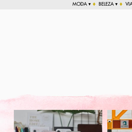
MODA ▾
BELEZA ▾
VI