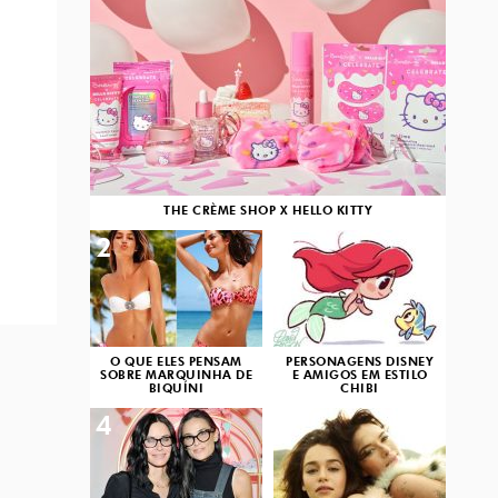
THE CRÈME SHOP X HELLO KITTY
2
3
O QUE ELES PENSAM
PERSONAGENS DISNEY
SOBRE MARQUINHA DE
E AMIGOS EM ESTILO
BIQUÍNI
CHIBI
4
5