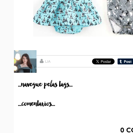
LIA
...navegue pelas tags...
...comentarios...
0
C