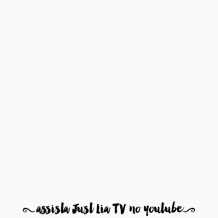
8
assista Just Lia TV no youtube
9