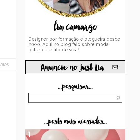
lia camargo
Designer por formação e blogueira desde
2000. Aqui no blog falo sobre moda,
beleza e estilo de vida!
Anuncie no just Lia
RIOS
...pesquisar...
...posts mais acessados...
1