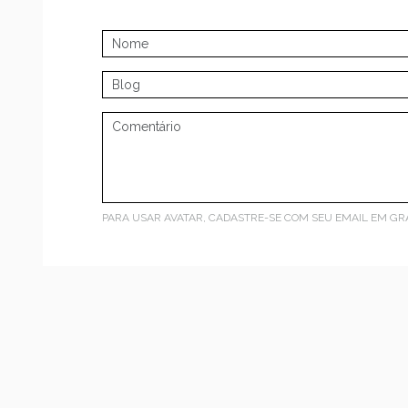
PARA USAR AVATAR, CADASTRE-SE COM SEU EMAIL EM
GR