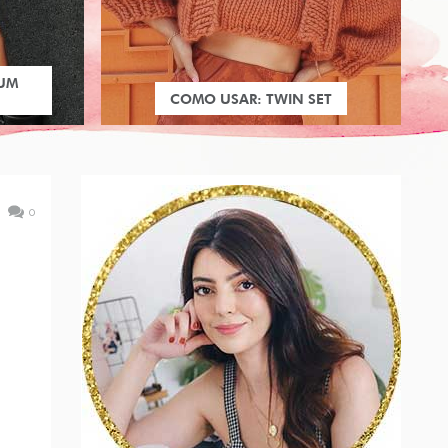
 UM
COMO USAR: TWIN SET
0