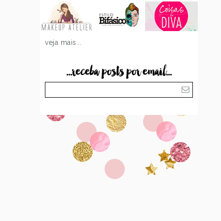
veja mais...
...receba posts por email...