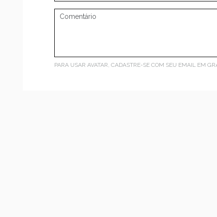
PARA USAR AVATAR, CADASTRE-SE COM SEU EMAIL EM
GR