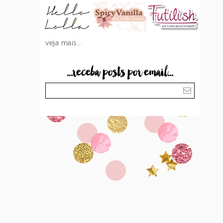
veja mais...
...receba posts por email...