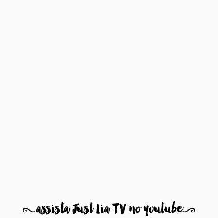
8
assista Just Lia TV no youtube
9