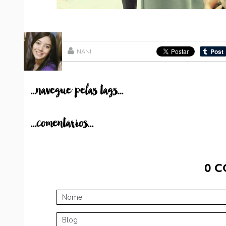
NANI
...navegue pelas tags...
...comentarios...
0
C