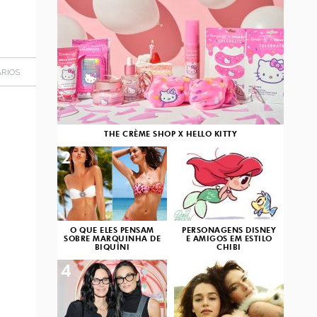
RIOS
THE CRÈME SHOP X HELLO KITTY
2
3
O QUE ELES PENSAM
PERSONAGENS DISNEY
SOBRE MARQUINHA DE
E AMIGOS EM ESTILO
BIQUÍNI
CHIBI
4
5