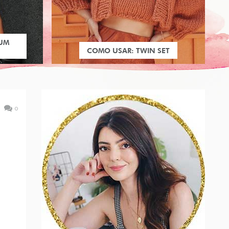
 UM
COMO USAR: TWIN SET
0