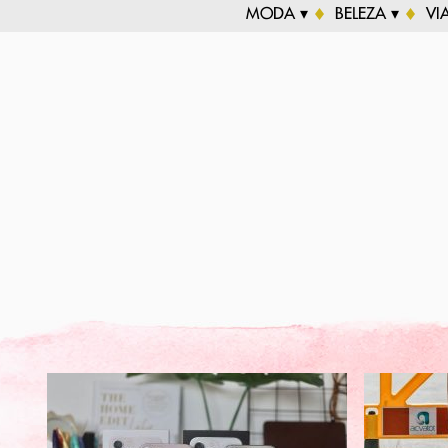
MODA ▾
BELEZA ▾
VI