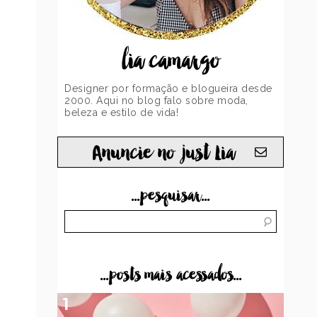
lia camargo
Designer por formação e blogueira desde
2000. Aqui no blog falo sobre moda,
beleza e estilo de vida!
Anuncie no just Lia
...pesquisar...
...posts mais acessados...
1