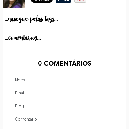
...navegue pelas tags...
...comentarios...
0
COMENTÁRIOS