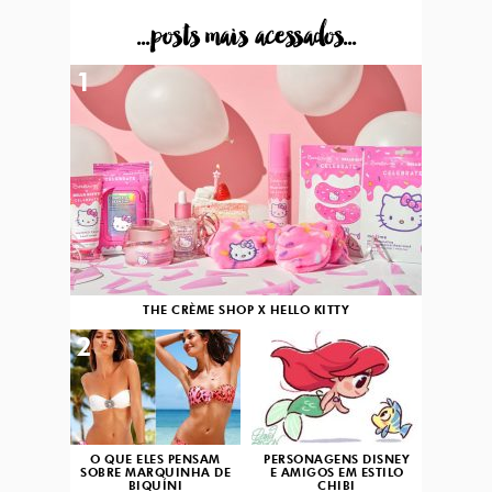
...posts mais acessados...
1
THE CRÈME SHOP X HELLO KITTY
2
3
O QUE ELES PENSAM
PERSONAGENS DISNEY
SOBRE MARQUINHA DE
E AMIGOS EM ESTILO
BIQUÍNI
CHIBI