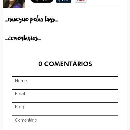
...navegue pelas tags...
...comentarios...
0
COMENTÁRIOS