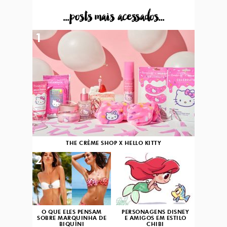
...posts mais acessados...
1
THE CRÈME SHOP X HELLO KITTY
2
3
O QUE ELES PENSAM
PERSONAGENS DISNEY
SOBRE MARQUINHA DE
E AMIGOS EM ESTILO
BIQUÍNI
CHIBI