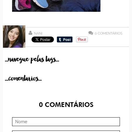
NANI
0
COMENTÁRIOS
...navegue pelas tags...
...comentarios...
0
COMENTÁRIOS