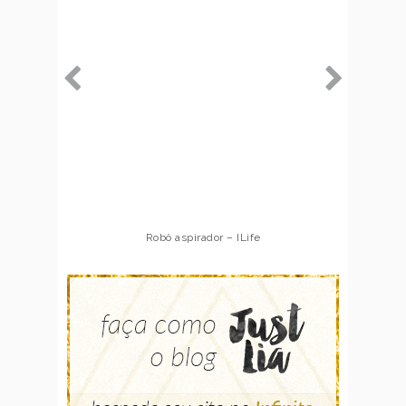
Robô aspirador – ILife