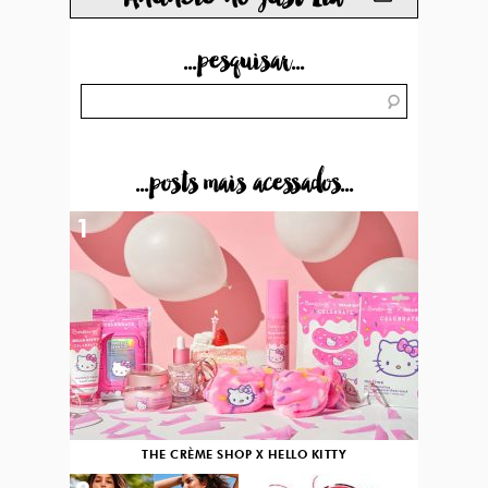
...pesquisar...
...posts mais acessados...
1
THE CRÈME SHOP X HELLO KITTY