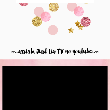
8
assista Just Lia TV no youtube
9