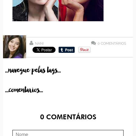
NANI
0
COMENTÁRIOS
...navegue pelas tags...
...comentarios...
0
COMENTÁRIOS