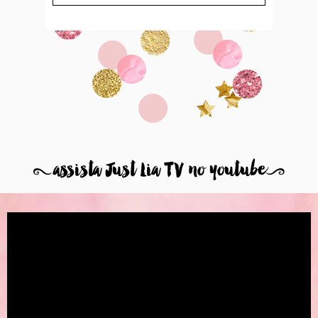
8
assista Just Lia TV no youtube
9