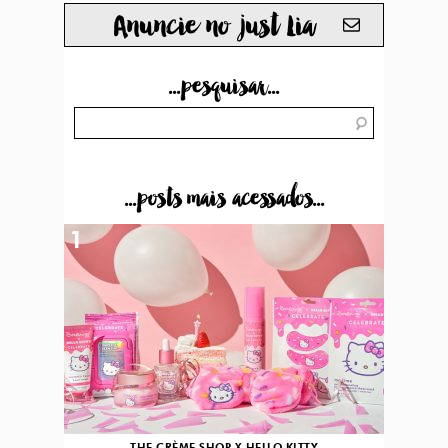
Anuncie no just Lia
...pesquisar...
...posts mais acessados...
1