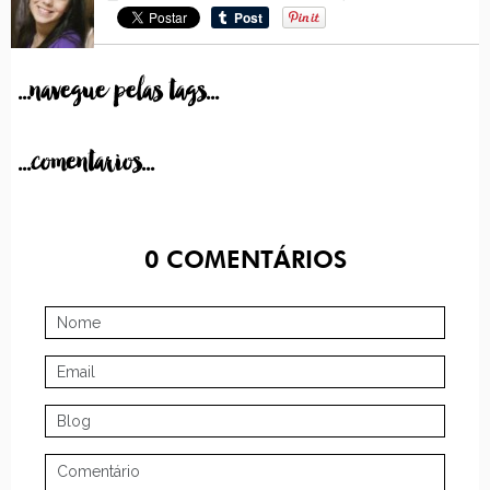
...navegue pelas tags...
...comentarios...
0
COMENTÁRIOS