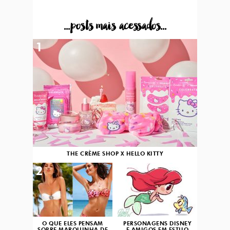
...posts mais acessados...
1
THE CRÈME SHOP X HELLO KITTY
2
3
O QUE ELES PENSAM
PERSONAGENS DISNEY