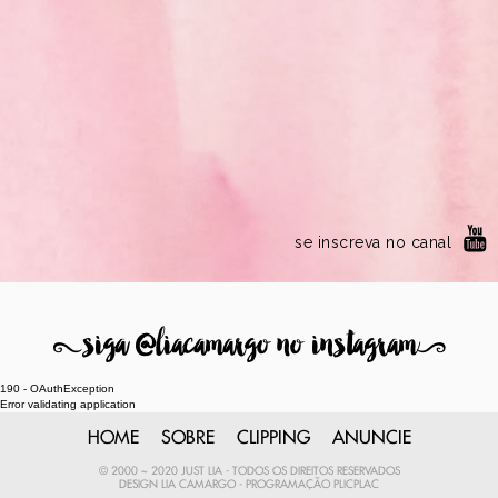
se inscreva no canal
8
siga @liacamargo no instagram
9
190 - OAuthException
Error validating application
HOME
SOBRE
CLIPPING
ANUNCIE
© 2000 ~ 2020 JUST LIA - TODOS OS DIREITOS RESERVADOS
DESIGN
LIA CAMARGO
- PROGRAMAÇÃO
PLICPLAC