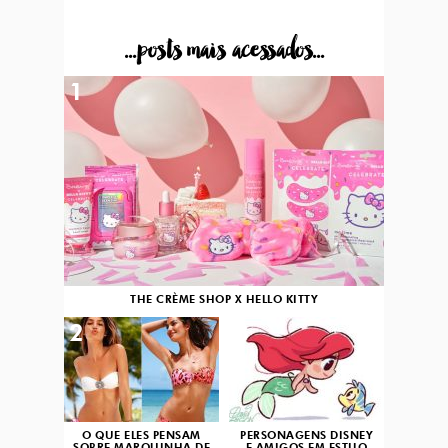
...posts mais acessados...
1
THE CRÈME SHOP X HELLO KITTY
2
3
O QUE ELES PENSAM
PERSONAGENS DISNEY