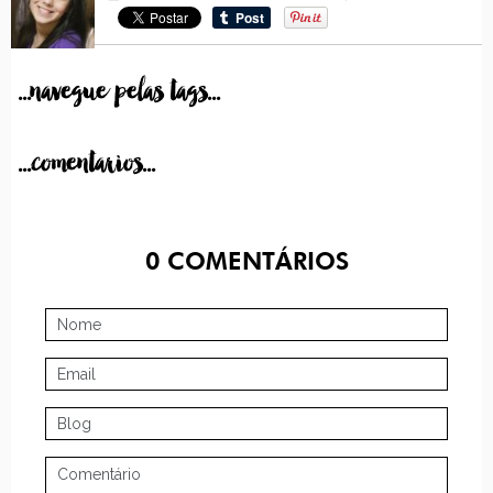
...navegue pelas tags...
...comentarios...
0
COMENTÁRIOS