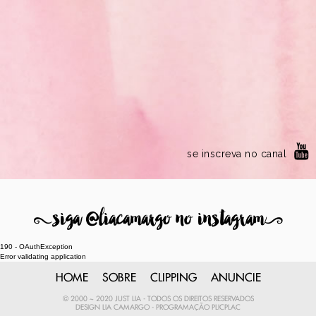
se inscreva no canal
8
siga @liacamargo no instagram
9
190 - OAuthException
Error validating application
HOME
SOBRE
CLIPPING
ANUNCIE
© 2000 ~ 2020 JUST LIA - TODOS OS DIREITOS RESERVADOS
DESIGN
LIA CAMARGO
- PROGRAMAÇÃO
PLICPLAC