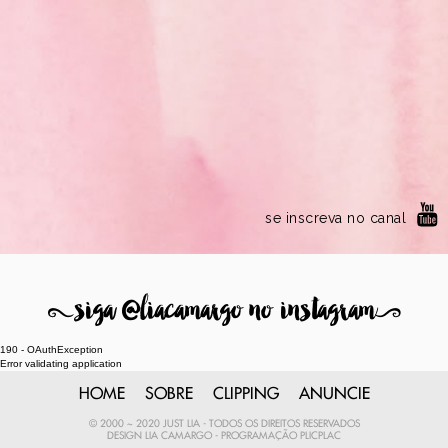
se inscreva no canal
8
siga @liacamargo no instagram
9
190 - OAuthException
Error validating application
HOME
SOBRE
CLIPPING
ANUNCIE
© 2000 ~ 2020 JUST LIA - TODOS OS DIREITOS RESERVADOS
DESIGN
LIA CAMARGO
- PROGRAMAÇÃO
PLICPLAC