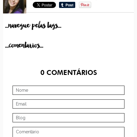
...navegue pelas tags...
...comentarios...
0
COMENTÁRIOS