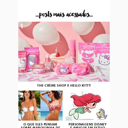
...posts mais acessados...
1
THE CRÈME SHOP X HELLO KITTY
2
3
O QUE ELES PENSAM
PERSONAGENS DISNEY