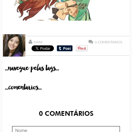
NANI
0
COMENTÁRIOS
...navegue pelas tags...
...comentarios...
0
COMENTÁRIOS