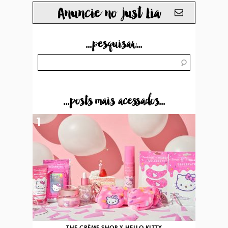
Anuncie no just Lia
...pesquisar...
...posts mais acessados...
1