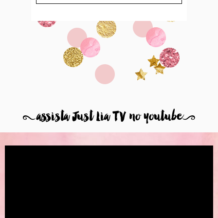
8
assista Just Lia TV no youtube
9