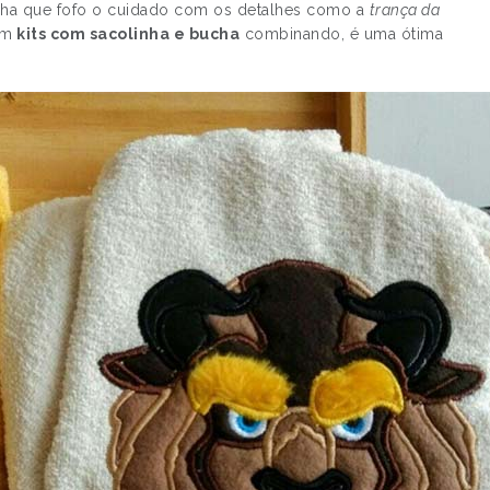
BELLA…
ha que fofo o cuidado com os detalhes como a
trança da
em
kits com sacolinha e bucha
combinando, é uma ótima