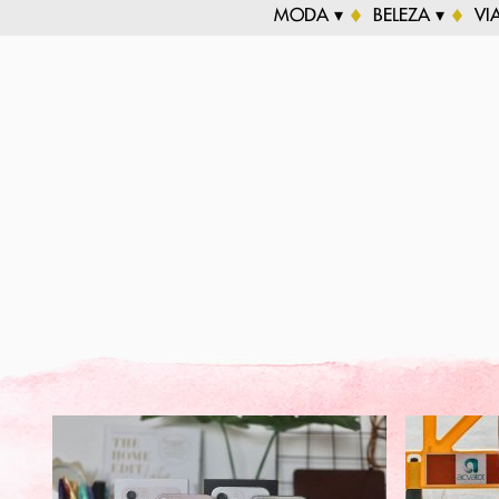
MODA ▾
BELEZA ▾
VI