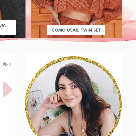
 UM
COMO USAR: TWIN SET
8
E