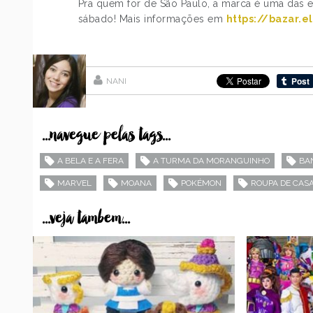
Pra quem for de São Paulo, a marca é uma das 
sábado! Mais informações em
https://bazar.
NANI
...navegue pelas tags...
A BELA E A FERA
A TURMA DA MORANGUINHO
BA
MARVEL
MOANA
POKÉMON
ROUPA DE CAS
...veja tambem...