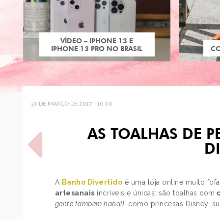
VÍDEO – IPHONE 13 E
IPHONE 13 PRO NO BRASIL
C
30 DE MARÇO DE 2017 - 16:00
AS TOALHAS DE 
D
A
Banho Divertido
é uma loja online muito fof
artesanais
incríveis e únicas: são toalhas com
c
POST ANTERIOR
gente também haha!)
, como princesas Disney, s
VIVA - A VIDA É UMA FESTA