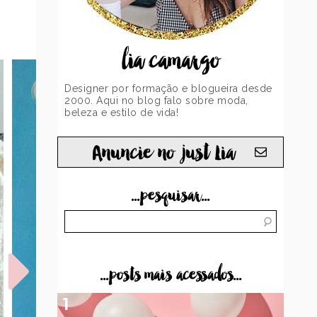
lia camargo
Designer por formação e blogueira desde
2000. Aqui no blog falo sobre moda,
beleza e estilo de vida!
Anuncie no just Lia
...pesquisar...
...posts mais acessados...
1