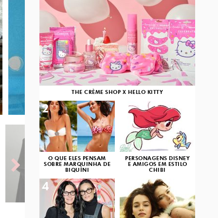
THE CRÈME SHOP X HELLO KITTY
2
3
O QUE ELES PENSAM
PERSONAGENS DISNEY
SOBRE MARQUINHA DE
E AMIGOS EM ESTILO
BIQUÍNI
CHIBI
4
5