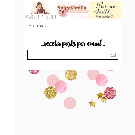
veja mais...
...receba posts por email...