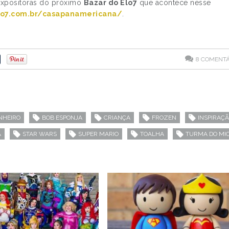
expositoras do próximo
Bazar do Elo7
que acontece nesse
elo7.com.br/casapanamericana/
.
8
COMENTÁ
NHEIRO
BOB ESPONJA
CRIANÇA
FROZEN
INSPIRAÇ
A
STAR WARS
SUPER MARIO
TOALHA
TURMA DO MI