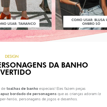
COMO USAR: BLUSA
OMO USAR: TAMANCO
OMBRO SÓ
DESIGN
PERSONAGENS DA BANHO
IVERTIDO
a de
toalhas de banho
especiais! Eles fazem peças
apuz bordado de personagens
que as crianças adoram
(a
PRÓXIMO POST
uper-heróis, personagens de jogos e desenhos.
PARECE MAS NÃO É:
JENNIFER LAWRENCE 