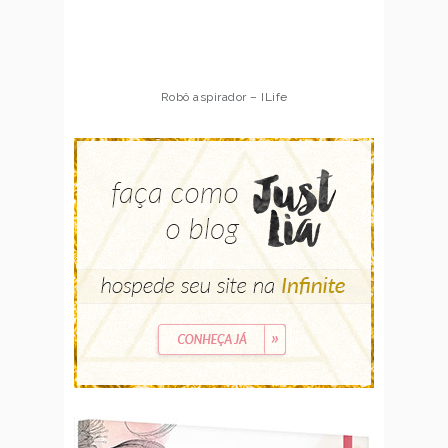
Robô aspirador – ILife