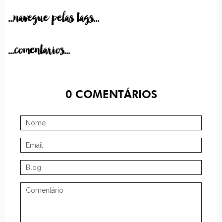
...navegue pelas tags...
...comentarios...
0
COMENTÁRIOS