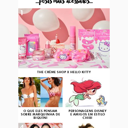
...posts mais acessados...
1
THE CRÈME SHOP X HELLO KITTY
2
3
O QUE ELES PENSAM
PERSONAGENS DISNEY
SOBRE MARQUINHA DE
E AMIGOS EM ESTILO
BIQUÍNI
CHIBI