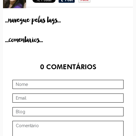
...navegue pelas tags...
...comentarios...
0
COMENTÁRIOS