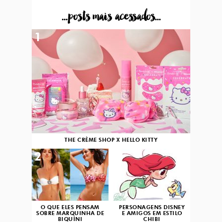
...posts mais acessados...
1
THE CRÈME SHOP X HELLO KITTY
2
3
O QUE ELES PENSAM
PERSONAGENS DISNEY
SOBRE MARQUINHA DE
E AMIGOS EM ESTILO
BIQUÍNI
CHIBI