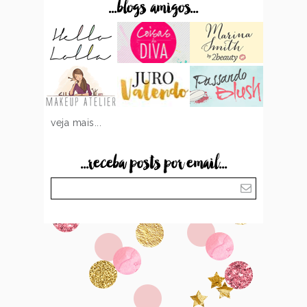
...blogs amigos...
veja mais...
...receba posts por email...