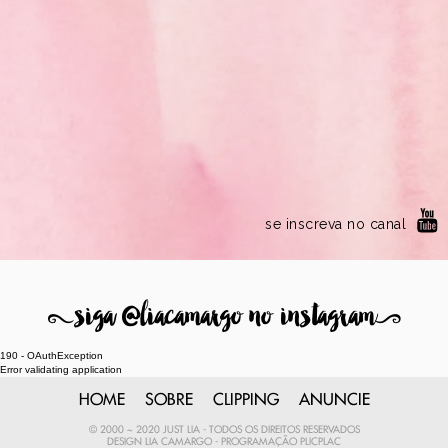
se inscreva no canal
8
siga @liacamargo no instagram
9
190 - OAuthException
Error validating application
HOME
SOBRE
CLIPPING
ANUNCIE
© 2000 ~ 2020 JUST LIA - TODOS OS DIREITOS RESERVADOS
DESIGN
LIA CAMARGO
- PROGRAMAÇÃO
PLICPLAC