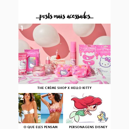
...posts mais acessados...
1
THE CRÈME SHOP X HELLO KITTY
2
3
O QUE ELES PENSAM
PERSONAGENS DISNEY