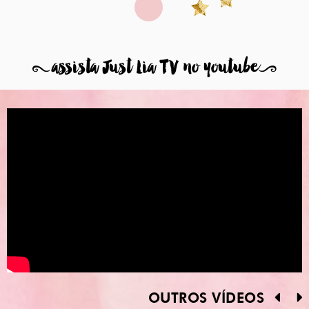
8
assista Just Lia TV no youtube
9
OUTROS VÍDEOS