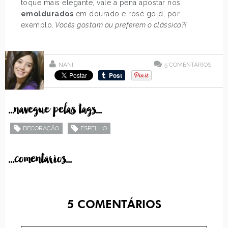
toque mais elegante, vale a pena apostar nos
emoldurados
em dourado e rosé gold, por
exemplo.
Vocês gostam ou preferem o clássico?!
NANI
5
COMENTÁRIOS
...navegue pelas tags...
DECORAÇÃO
ESPELHO
...comentarios...
5
COMENTÁRIOS