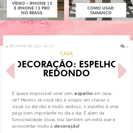
VÍDEO – IPHONE 13
E IPHONE 13 PRO
COMO USAR:
NO BRASIL
TAMANCO
14 DE JUNHO DE 2017 - 10:00
5
CASA
DECORAÇÃO: ESPELHO
REDONDO
É quase impossível viver sem
espelho
em casa,
né? Mesmo se você não é viciado em checar o
POST ANTERIOR
PRÓXIMO POST
visual ou até não é muito vaidoso, o espelho é uma
JODIANNE E SUAS FOTOS
ESTILO DE BLOGUEIRA: LIZ
DELICADAS DE FLORES
CHERKASOVA
peça bem importante no dia a dia. E além da
funcionalidade óbvia, traz também um extra que é
acrescentar muito à
decoração!