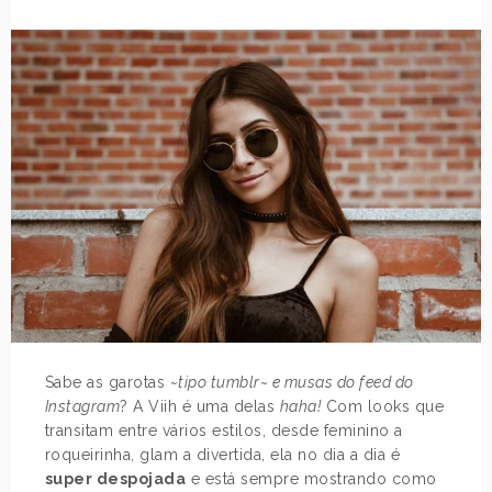
Sabe as garotas
~tipo tumblr~ e musas do feed do
Instagram
? A Viih é uma delas
haha!
Com looks que
transitam entre vários estilos, desde feminino a
roqueirinha, glam a divertida, ela no dia a dia é
super despojada
e está sempre mostrando como