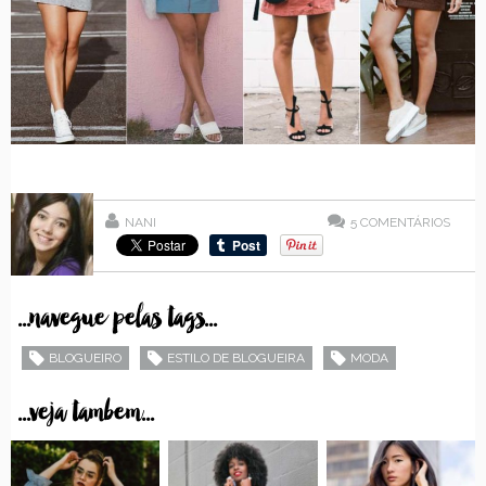
NANI
5
COMENTÁRIOS
...navegue pelas tags...
BLOGUEIRO
ESTILO DE BLOGUEIRA
MODA
...veja tambem...