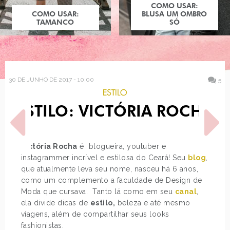
COMO USAR:
COMO USAR:
BLUSA UM OMBRO
TAMANCO
SÓ
30 DE JUNHO DE 2017 - 10:00
5
ESTILO
ESTILO: VICTÓRIA ROCHA
Victória Rocha
é blogueira, youtuber e
instagrammer incrível e estilosa do Ceará! Seu
blog
,
que atualmente leva seu nome, nasceu há 6 anos,
POST ANTERIOR
PRÓXIMO POST
como um complemento a faculdade de Design de
DECORAÇÃO: PORTA
10 MARCAS DE MÃES
Moda que cursava. Tanto lá como em seu
canal
,
ESTAMPADA
EMPREENDEDORAS
ela divide dicas de
estilo,
beleza e até mesmo
viagens, além de compartilhar seus looks
fashionistas.