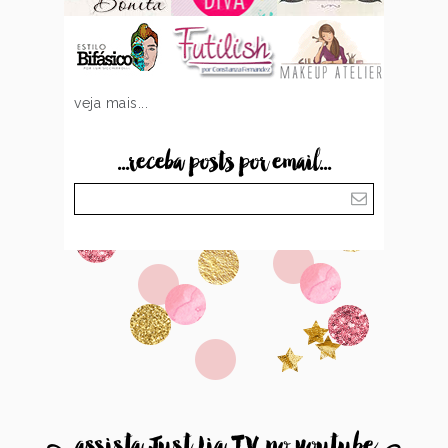
veja mais...
...receba posts por email...
8
assista Just Lia TV no youtube
9