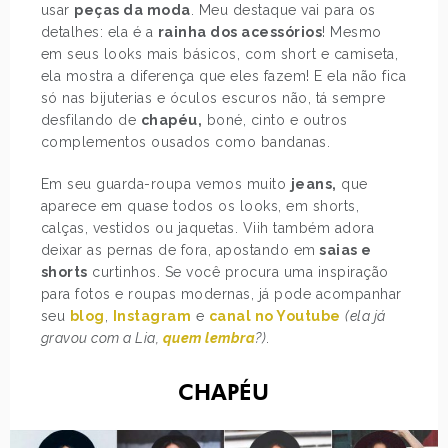
usar
peças da moda
. Meu destaque vai para os
detalhes: ela é a
rainha dos acessórios
! Mesmo
em seus looks mais básicos, com short e camiseta,
ela mostra a diferença que eles fazem! E ela não fica
só nas bijuterias e óculos escuros não, tá sempre
desfilando de
chapéu,
boné, cinto e outros
complementos ousados como bandanas.
Em seu guarda-roupa vemos muito
jeans,
que
aparece em quase todos os looks, em shorts,
calças, vestidos ou jaquetas. Viih também adora
deixar as pernas de fora, apostando em
saias e
shorts
curtinhos. Se você procura uma inspiração
para fotos e roupas modernas, já pode acompanhar
seu
blog
,
Instagram
e
canal no Youtube
(ela já
gravou com a Lia,
quem lembra
?)
.
CHAPÉU