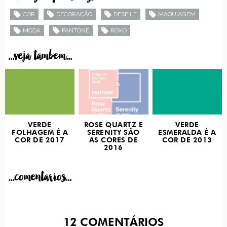
COR
DECORAÇÃO
DESFILE
MAQUIAGEM
MODA
PANTONE
ROXO
...veja tambem...
VERDE
ROSE QUARTZ E
VERDE
FOLHAGEM É A
SERENITY SÃO
ESMERALDA É A
COR DE 2017
AS CORES DE
COR DE 2013
2016
...comentarios...
12
COMENTÁRIOS