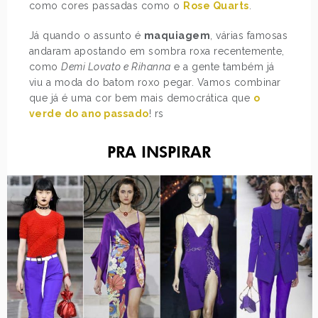
como cores passadas como o
Rose Quarts
.
Já quando o assunto é
maquiagem
, várias famosas
andaram apostando em sombra roxa recentemente,
como
Demi Lovato e Rihanna
e a gente também já
viu a moda do batom roxo pegar. Vamos combinar
que já é uma cor bem mais democrática que
o
verde do ano passado
! rs
PRA INSPIRAR