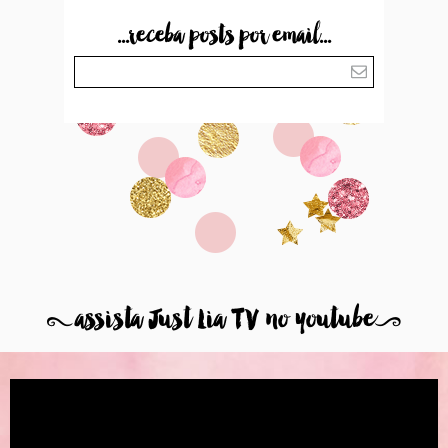
...receba posts por email...
8
assista Just Lia TV no youtube
9