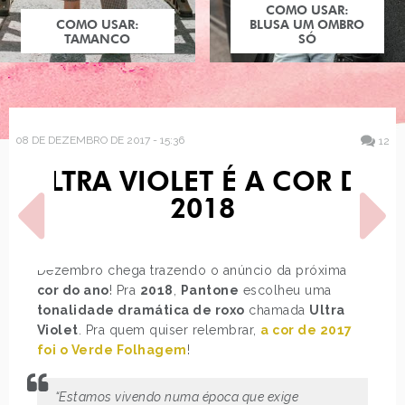
COMO USAR:
COMO USAR:
BLUSA UM OMBRO
TAMANCO
SÓ
08 DE DEZEMBRO DE 2017 - 15:36
12
ULTRA VIOLET É A COR DE
2018
Dezembro chega trazendo o anúncio da próxima
cor do ano
! Pra
2018
,
Pantone
escolheu uma
POST ANTERIOR
PRÓXIMO POST
tonalidade dramática de roxo
chamada
Ultra
A COLEÇÃO DISNEY X
LOJA ZÔDIO BRASIL
Violet
. Pra quem quiser relembrar,
a cor de 2017
PANDORA CHEGOU NO
foi o Verde Folhagem
!
BRASIL!
“Estamos vivendo numa época que exige