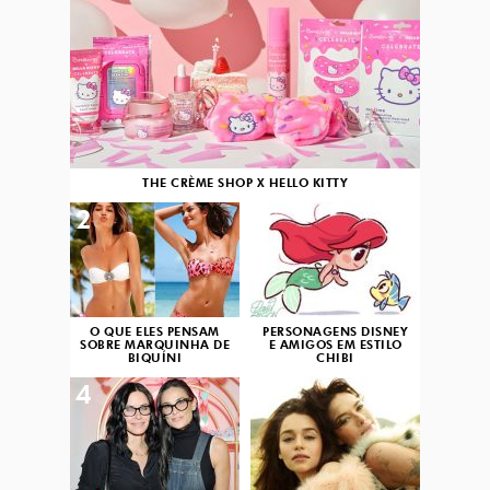
THE CRÈME SHOP X HELLO KITTY
2
3
O QUE ELES PENSAM
PERSONAGENS DISNEY
SOBRE MARQUINHA DE
E AMIGOS EM ESTILO
BIQUÍNI
CHIBI
4
5