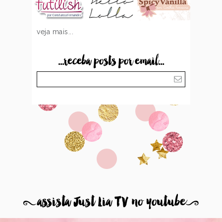
veja mais...
...receba posts por email...
8
assista Just Lia TV no youtube
9