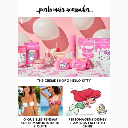
...posts mais acessados...
1
THE CRÈME SHOP X HELLO KITTY
2
3
O QUE ELES PENSAM
PERSONAGENS DISNEY
SOBRE MARQUINHA DE
E AMIGOS EM ESTILO
BIQUÍNI
CHIBI