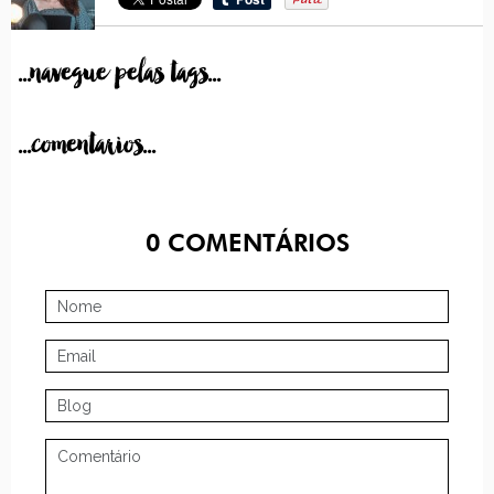
...navegue pelas tags...
...comentarios...
0
COMENTÁRIOS