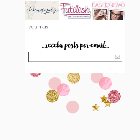
veja mais...
...receba posts por email...