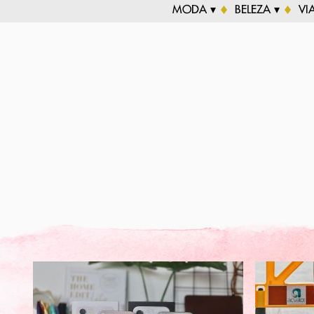
MODA ▾
BELEZA ▾
VI