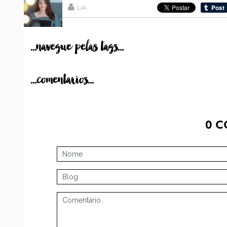
LIA
...navegue pelas tags...
...comentarios...
0
C