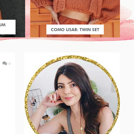
 UM
COMO USAR: TWIN SET
0