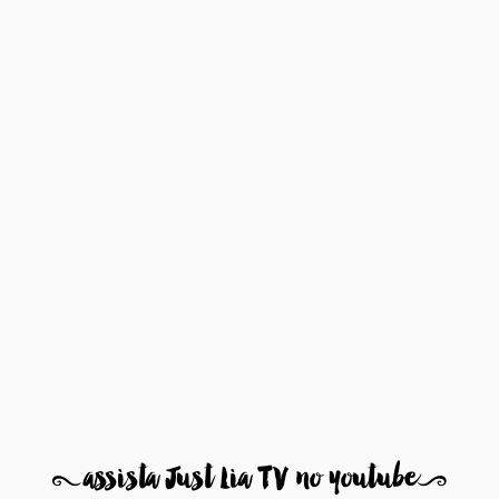
8
assista Just Lia TV no youtube
9