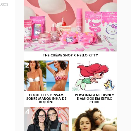
RIOS
THE CRÈME SHOP X HELLO KITTY
2
3
O QUE ELES PENSAM
PERSONAGENS DISNEY
SOBRE MARQUINHA DE
E AMIGOS EM ESTILO
BIQUÍNI
CHIBI
4
5