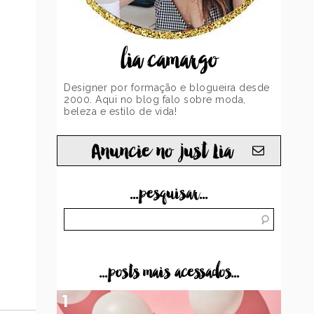
lia camargo
Designer por formação e blogueira desde
2000. Aqui no blog falo sobre moda,
beleza e estilo de vida!
Anuncie no just Lia
...pesquisar...
...posts mais acessados...
1