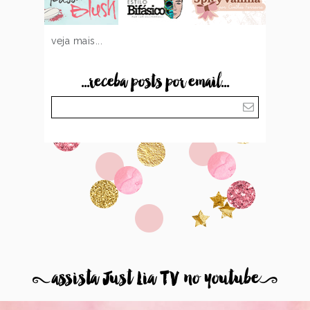
veja mais...
...receba posts por email...
8
assista Just Lia TV no youtube
9