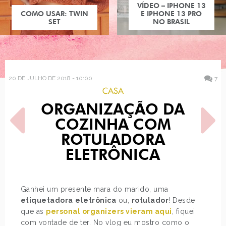
VÍDEO – IPHONE 13
COMO USAR: TWIN
E IPHONE 13 PRO
SET
NO BRASIL
20 DE JULHO DE 2018 - 10:00
7
CASA
ORGANIZAÇÃO DA
COZINHA COM
ROTULADORA
ELETRÔNICA
POST ANTERIOR
PRÓXIMO POST
MEUS COSMÉTICOS K-
ALPARGATAS E TÊNIS DE
Ganhei um presente mara do marido, uma
BEAUTY
PRINCESA DISNEY X TOMS
etiquetadora
eletrônica
ou,
rotulador
! Desde
que as
personal organizers vieram aqui
, fiquei
com vontade de ter. No vlog eu mostro como o