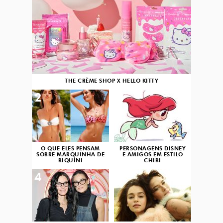
THE CRÈME SHOP X HELLO KITTY
2
3
O QUE ELES PENSAM
PERSONAGENS DISNEY
SOBRE MARQUINHA DE
E AMIGOS EM ESTILO
BIQUÍNI
CHIBI
4
5