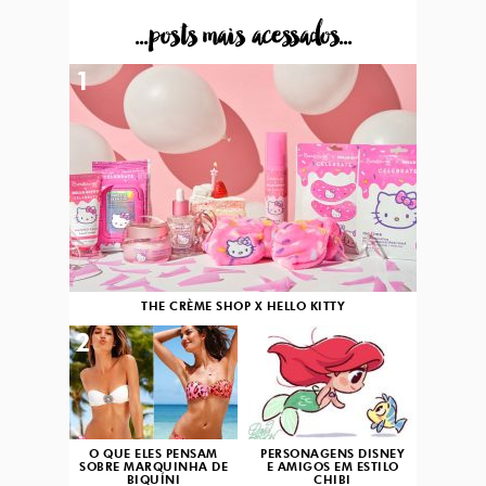
...posts mais acessados...
1
THE CRÈME SHOP X HELLO KITTY
2
3
O QUE ELES PENSAM
PERSONAGENS DISNEY
SOBRE MARQUINHA DE
E AMIGOS EM ESTILO
BIQUÍNI
CHIBI