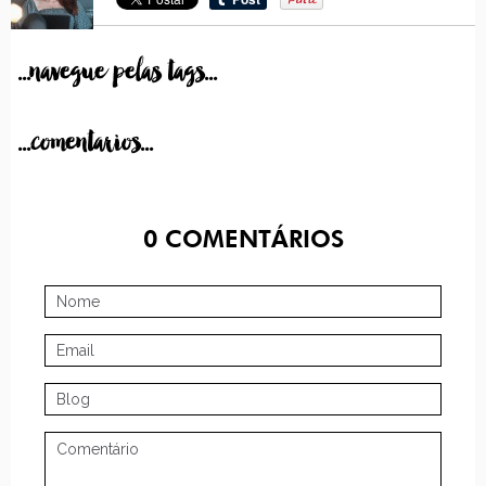
...navegue pelas tags...
...comentarios...
0
COMENTÁRIOS