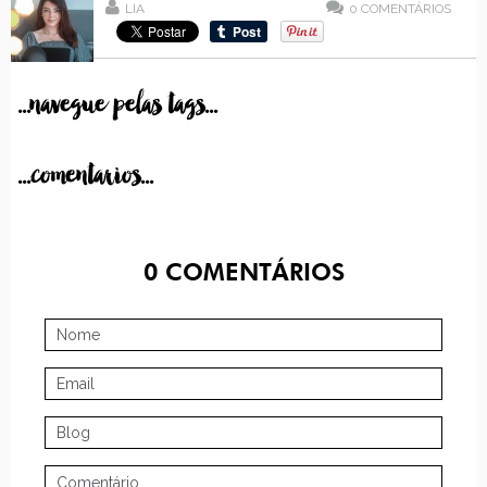
LIA
0
COMENTÁRIOS
...navegue pelas tags...
...comentarios...
0
COMENTÁRIOS