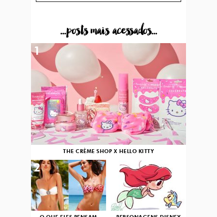
...posts mais acessados...
1
THE CRÈME SHOP X HELLO KITTY
2
3