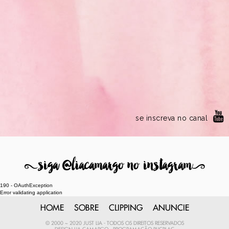
se inscreva no canal
8
siga @liacamargo no instagram
9
190 - OAuthException
Error validating application
HOME
SOBRE
CLIPPING
ANUNCIE
© 2000 ~ 2020 JUST LIA - TODOS OS DIREITOS RESERVADOS