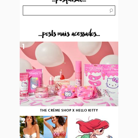
...posts mais acessados...
1
THE CRÈME SHOP X HELLO KITTY
2
3