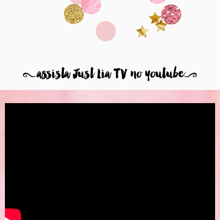
8
assista Just Lia TV no youtube
9