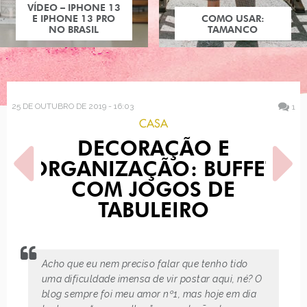
COMO USAR:
TAMANCO
25 DE OUTUBRO DE 2019 - 16:03
1
CASA
DECORAÇÃO E
ORGANIZAÇÃO: BUFFET
COM JOGOS DE
TABULEIRO
POST ANTERIOR
PRÓXIMO POST
HELLO KITTY X
FESTA DO SUPER MARIO -
BALENCIAGA
ANIVERSÁRIO DE 3…
Acho que eu nem preciso falar que tenho tido
uma dificuldade imensa de vir postar aqui, né? O
blog sempre foi meu amor nº1, mas hoje em dia