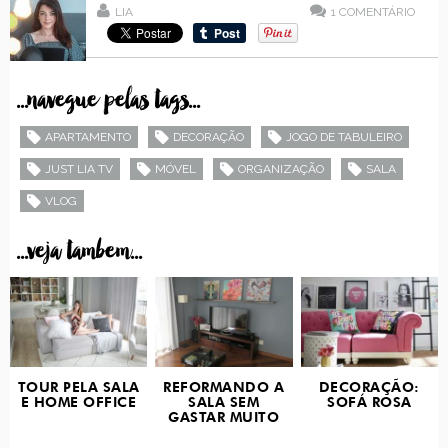
LIA
1
COMENTÁRIO
...navegue pelas tags...
APARTAMENTO
DECORAÇÃO
JOGO DE TABULEIRO
JUST LIA TV
MÓVEL
ORGANIZAÇÃO
SALA
VLOG
...veja tambem...
TOUR PELA SALA
REFORMANDO A
DECORAÇÃO:
E HOME OFFICE
SALA SEM
SOFÁ ROSA
GASTAR MUITO