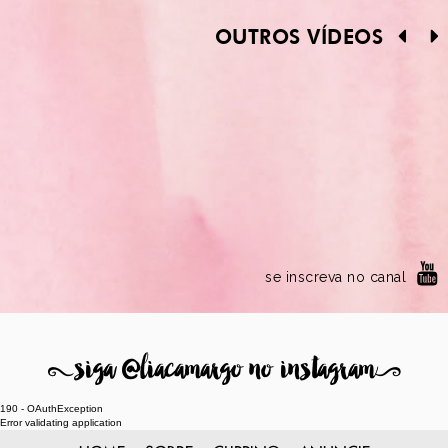
OUTROS VÍDEOS
se inscreva no canal
8
siga @liacamargo no instagram
9
190 - OAuthException
Error validating application