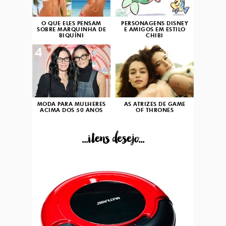
O QUE ELES PENSAM
PERSONAGENS DISNEY
SOBRE MARQUINHA DE
E AMIGOS EM ESTILO
BIQUÍNI
CHIBI
4
5
MODA PARA MULHERES
AS ATRIZES DE GAME
ACIMA DOS 50 ANOS
OF THRONES
...itens desejo...