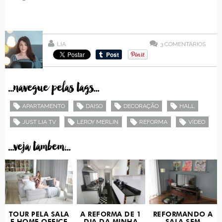
LIA
3
COMENTÁRIOS
...navegue pelas tags...
APARTAMENTO
DAISO
DECORAÇÃO
HALL
JUST LIA TV
LEROY MERLIN
REFORMA
VÍDEO
...veja tambem...
TOUR PELA SALA
A REFORMA DE 1
REFORMANDO A