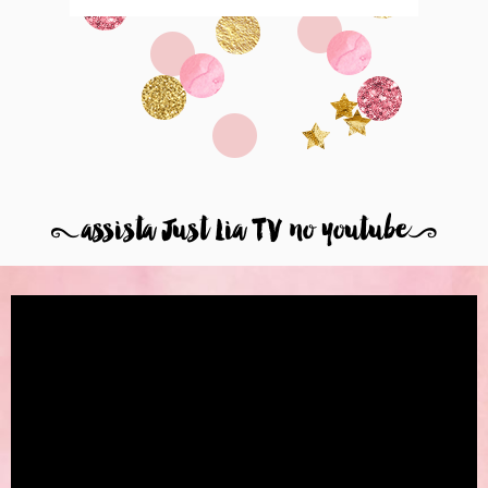
8
assista Just Lia TV no youtube
9