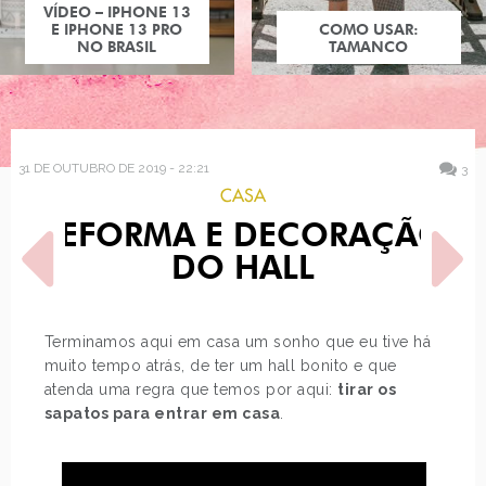
COMO USAR:
TAMANCO
31 DE OUTUBRO DE 2019 - 22:21
3
CASA
REFORMA E DECORAÇÃO
DO HALL
Terminamos aqui em casa um sonho que eu tive há
muito tempo atrás, de ter um hall bonito e que
POST ANTERIOR
PRÓXIMO POST
atenda uma regra que temos por aqui:
tirar os
PRINCESAS DISNEY COMO
THE CRÈME SHOP X HELLO
PERSONAGENS DE TERROR
KITTY
sapatos para entrar em casa
.