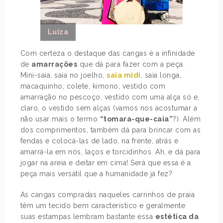
Luiza
Com certeza o destaque das cangas é a infinidade
de
amarrações
que dá para fazer com a peça.
Mini-saia, saia no joelho,
saia midi
, saia longa,
macaquinho, colete, kimono, vestido com
amarração no pescoço, vestido com uma alça só e,
claro, o vestido sem alças (vamos nos acostumar a
não usar mais o termo
“tomara-que-caia”
?). Além
dos comprimentos, também dá para brincar com as
fendas e colocá-las de lado, na frente, atrás e
amarrá-la em nós, laços e torcidinhos. Ah, e dá para
jogar na areia e deitar em cima! Será que essa é a
peça mais versátil que a humanidade já fez?
As cangas compradas naqueles carrinhos de praia
têm um tecido bem característico e geralmente
suas estampas lembram bastante essa
estética da