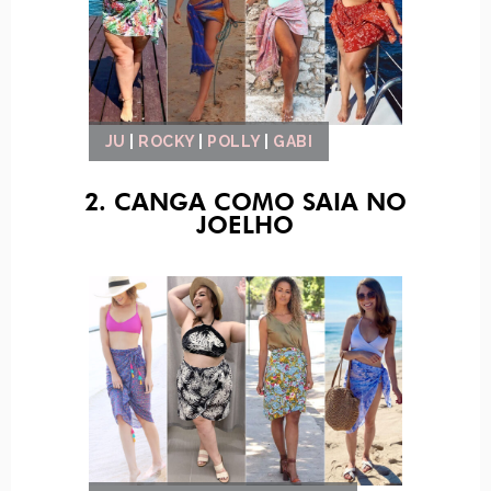
JU
|
ROCKY
|
POLLY
|
GABI
2. CANGA COMO SAIA NO
JOELHO