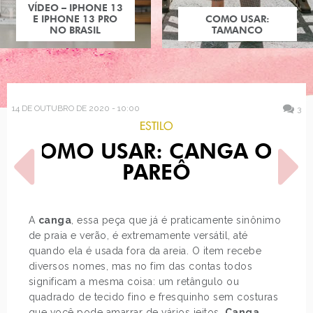
COMO USAR:
TAMANCO
14 DE OUTUBRO DE 2020 - 10:00
3
ESTILO
COMO USAR: CANGA OU
PAREÔ
A
canga
, essa peça que já é praticamente sinônimo
de praia e verão, é extremamente versátil, até
POST ANTERIOR
PRÓXIMO POST
quando ela é usada fora da areia. O item recebe
COMO USAR: BREEZY
COMO USAR: TONS PASTEL
DRESS
diversos nomes, mas no fim das contas todos
significam a mesma coisa: um retângulo ou
quadrado de tecido fino e fresquinho sem costuras
que você pode amarrar de vários jeitos.
Canga
,