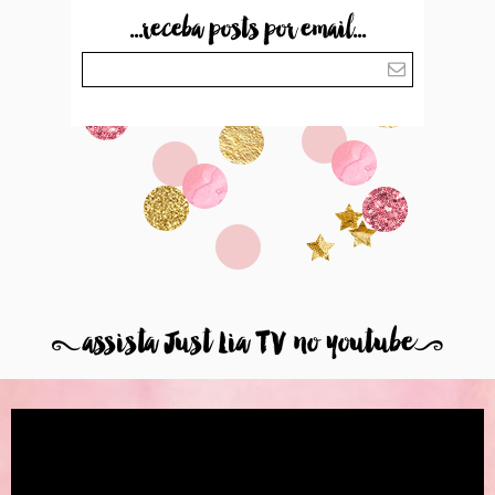
...receba posts por email...
8
assista Just Lia TV no youtube
9