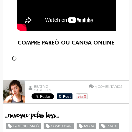
COMPRE PAREÔ OU CANGA ONLINE
BEATRIZ
3
COMENTÁRIOS
CASTELLS
...navegue pelas tags...
BIQUINI E MAIÔ
COMO USAR
MODA
PRAIA