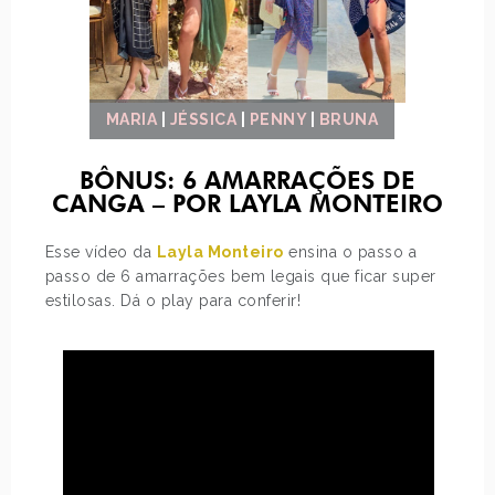
MARIA
|
JÉSSICA
|
PENNY
|
BRUNA
BÔNUS: 6 AMARRAÇÕES DE
CANGA – POR LAYLA MONTEIRO
Esse vídeo da
Layla Monteiro
ensina o passo a
passo de 6 amarrações bem legais que ficar super
estilosas. Dá o play para conferir!