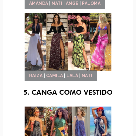
AMANDA
|
NATI
|
ANGE
|
PALOMA
RAIZA
|
CAMILA
|
LALÁ
|
NATI
5. CANGA COMO VESTIDO