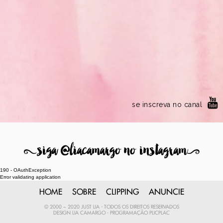
se inscreva no canal
8
siga @liacamargo no instagram
9
190 - OAuthException
Error validating application
HOME
SOBRE
CLIPPING
ANUNCIE
© 2000 ~ 2020 JUST LIA - TODOS OS DIREITOS RESERVADOS
DESIGN
LIA CAMARGO
- PROGRAMAÇÃO
PLICPLAC