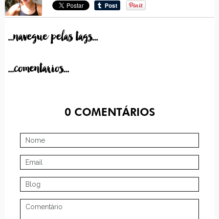
...navegue pelas tags...
...comentarios...
0
COMENTÁRIOS