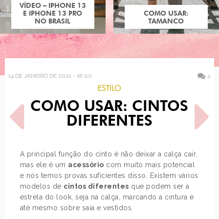
COMO USAR:
TAMANCO
14 DE JANEIRO DE 2021 - 18:00
2
ESTILO
COMO USAR: CINTOS
DIFERENTES
A principal função do cinto é não deixar a calça cair,
mas ele é um
acessório
com muito mais potencial
POST ANTERIOR
PRÓXIMO POST
e nós temos provas suficientes disso. Existem vários
COMO USAR: CAMISETA
MELHORES MAQUIAGENS
POLO
DE 2020
modelos de
cintos diferentes
que podem ser a
estrela do look, seja na calça, marcando a cintura e
até mesmo sobre saia e vestidos.