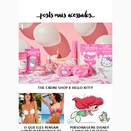
...posts mais acessados...
1
THE CRÈME SHOP X HELLO KITTY
2
3
O QUE ELES PENSAM
PERSONAGENS DISNEY