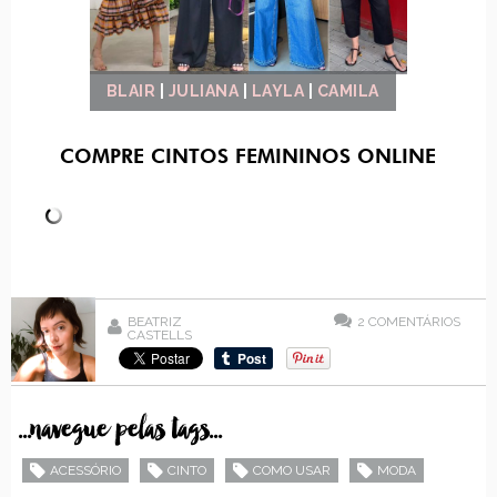
BLAIR
|
JULIANA
|
LAYLA
|
CAMILA
COMPRE CINTOS FEMININOS ONLINE
BEATRIZ
2
COMENTÁRIOS
CASTELLS
...navegue pelas tags...
ACESSÓRIO
CINTO
COMO USAR
MODA