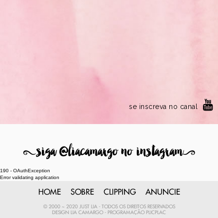
se inscreva no canal
8
siga @liacamargo no instagram
9
190 - OAuthException
Error validating application
HOME
SOBRE
CLIPPING
ANUNCIE
© 2000 ~ 2020 JUST LIA - TODOS OS DIREITOS RESERVADOS
DESIGN
LIA CAMARGO
- PROGRAMAÇÃO
PLICPLAC