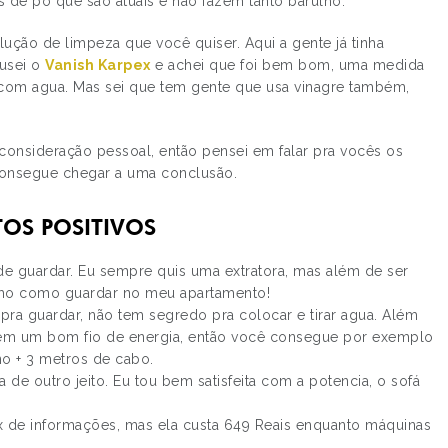
 de pó que são atuais e não fazem tanto barulho.
ução de limpeza que você quiser. Aqui a gente já tinha
 usei o
Vanish Karpex
e achei que foi bem bom, uma medida
com agua. Mas sei que tem gente que usa vinagre também,
 consideração pessoal, então pensei em falar pra vocês os
consegue chegar a uma conclusão.
OS POSITIVOS
l de guardar. Eu sempre quis uma extratora, mas além de ser
enho como guardar no meu apartamento!
a pra guardar, não tem segredo pra colocar e tirar agua. Além
ém um bom fio de energia, então você consegue por exemplo
no + 3 metros de cabo.
ia de outro jeito. Eu tou bem satisfeita com a potencia, o sofá
ox de informações, mas ela custa 649 Reais enquanto máquinas