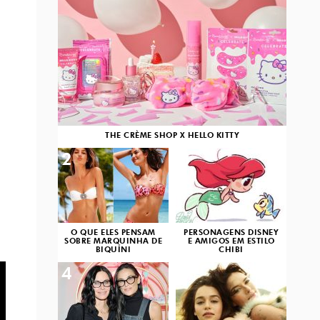
THE CRÈME SHOP X HELLO KITTY
2
3
O QUE ELES PENSAM
PERSONAGENS DISNEY
SOBRE MARQUINHA DE
E AMIGOS EM ESTILO
BIQUÍNI
CHIBI
4
5