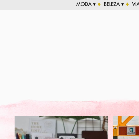
MODA ▾
BELEZA ▾
VI