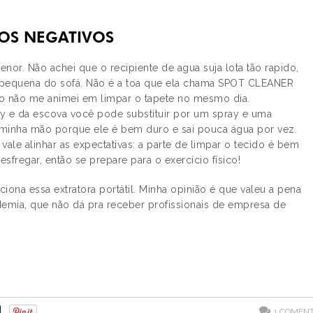
OS NEGATIVOS
r. Não achei que o recipiente de agua suja lota tão rapido,
 pequena do sofá. Não é a toa que ela chama SPOT CLEANER
lo não me animei em limpar o tapete no mesmo dia.
ray e da escova você pode substituir por um spray e uma
 minha mão porque ele é bem duro e sai pouca água por vez.
le alinhar as expectativas: a parte de limpar o tecido é bem
sfregar, então se prepare para o exercício físico!
iona essa extratora portátil. Minha opinião é que valeu a pena
mia, que não dá pra receber profissionais de empresa de
1
COMENT