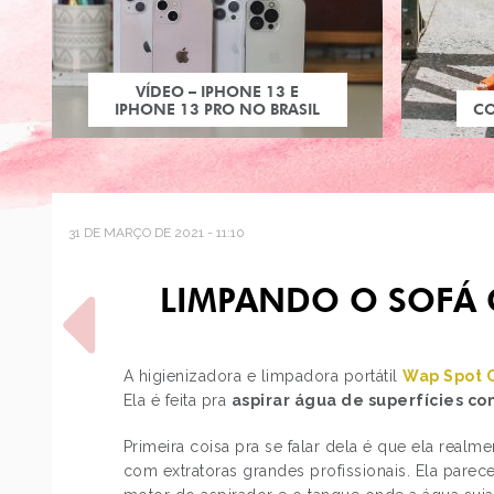
VÍDEO – IPHONE 13 E
IPHONE 13 PRO NO BRASIL
C
31 DE MARÇO DE 2021 - 11:10
LIMPANDO O SOFÁ 
A higienizadora e limpadora portátil
Wap Spot 
Ela é feita pra
aspirar água de superfícies co
POST ANTERIOR
Primeira coisa pra se falar dela é que ela realme
COMO USAR: LENÇO NA
com extratoras grandes profissionais. Ela pare
CABEÇA