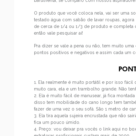
barulhenta, se comparo com nossos aspiradores
O produto que você coloca nela, vai ser uma sol
testado água com sabão de lavar roupas, agora
de cerca de 1/4 ou 1/3 de produto e completa 
então vale pesquisar aí!
Pra dizer se vale a pena ou não, tem muito uma
pontos positivos e negativos e assim cada um 
PONT
Ela realmente é muito portátil e por isso fáci
muito cara, ela e um trambolho grande. Não t
Ela é muito fácil de manusear, já fica montad
disso tem mobilidade do cano longo tem tamb
fazer de uma vez o seu sofá. São 1 metro de ca
Ela tira aquela sujeira encrustada que não sair
fica um pouco úmido.
Preço: vou deixar pra vocês o link aqui no b
extratoras profissionais custam mais de 2000.