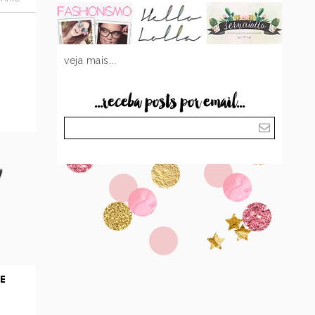
veja mais...
...receba posts por email...
E