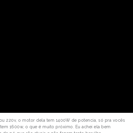
 ou 220v, o motor dela tem 1400W de potencia, só pra vocês
P tem 1600w, o que é muito próximo. Eu achei ela bem