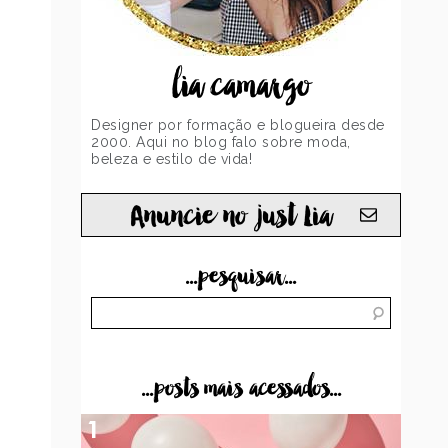
lia camargo
Designer por formação e blogueira desde
2000. Aqui no blog falo sobre moda,
beleza e estilo de vida!
Anuncie no just Lia
...pesquisar...
...posts mais acessados...
1