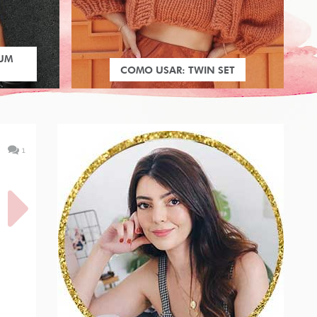
 UM
COMO USAR: TWIN SET
1
WIDE