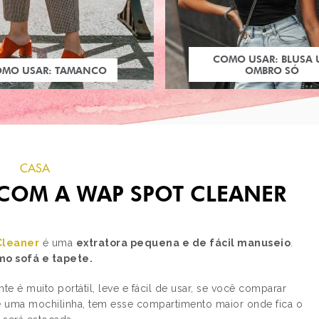
COMO USAR: BLUSA
OMO USAR: TAMANCO
OMBRO SÓ
CASA
COM A WAP SPOT CLEANER
Cleaner
é uma
extratora pequena e de fácil manuseio
.
mo sofá e tapete.
PRÓXIMO POST
nte é muito portátil, leve e fácil de usar, se você comparar
COMO USAR: CALÇA 
ce uma mochilinha, tem esse compartimento maior onde fica o
LEG