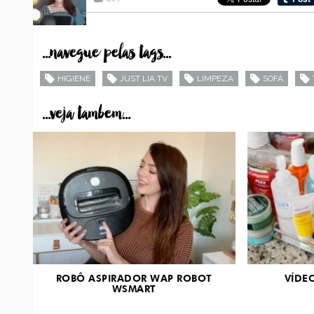
...navegue pelas tags...
HIGIENE
JUST LIA TV
LIMPEZA
SOFÁ
...veja tambem...
ROBÔ ASPIRADOR WAP ROBOT
VÍDE
WSMART