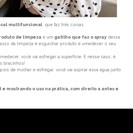
cal multifuncional
, que faz três coisas:
roduto de limpeza
e um
gatilho que faz o spray
dessa
o passo da limpeza é esguichar produto e umedecer o seu
medecer, você vai esfregar a superfície. E nesse caso, é
s bracinhos!
epois de molhar e esfregar, você vai aspirar essa água junto
 e mostrando o uso na prática, com direito a antes e