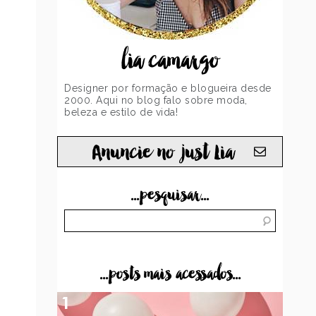
lia camargo
Designer por formação e blogueira desde
2000. Aqui no blog falo sobre moda,
beleza e estilo de vida!
Anuncie no just Lia
...pesquisar...
...posts mais acessados...
1