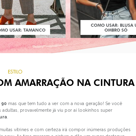
COMO USAR: BLUSA
OMO USAR: TAMANCO
OMBRO SÓ
ESTILO
COM AMARRAÇÃO NA CINTURA
 90
mas que tem tudo a ver com a nova geração! Se você
 adultas, provavelmente já viu por aí lookinhos super
ura
.
PRÓXIMO POST
VÍDEO - IPHONE 13 E
muitas vitrines e com certeza irá compor inúmeras produções
IPHONE 13 PRO…