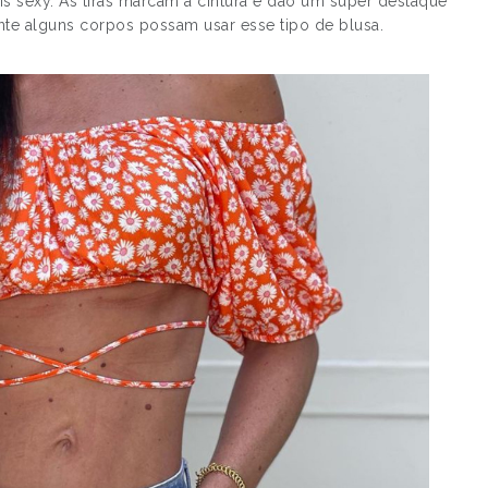
is sexy. As tiras marcam a cintura e dão um super destaque
ente alguns corpos possam usar esse tipo de blusa.