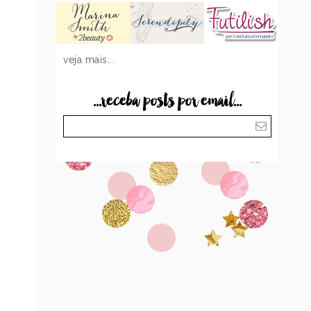
veja mais...
...receba posts por email...