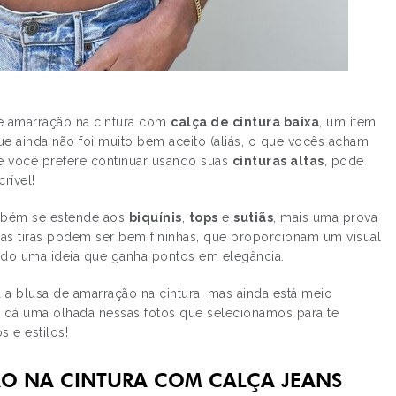
de amarração na cintura com
calça de cintura baixa
, um item
ue ainda não foi muito bem aceito (aliás, o que vocês acham
 Se você prefere continuar usando suas
cinturas altas
, pode
rível!
também se estende aos
biquínis
,
tops
e
sutiãs
, mais uma prova
sas tiras podem ser bem fininhas, que proporcionam um visual
zendo uma ideia que ganha pontos em elegância.
a blusa de amarração na cintura, mas ainda está meio
 dá uma olhada nessas fotos que selecionamos para te
s e estilos!
ÃO NA CINTURA COM CALÇA JEANS