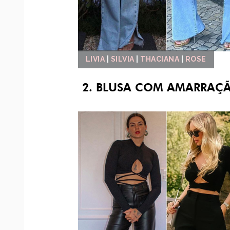
LIVIA
|
SILVIA
|
THACIANA
|
ROSE
2. BLUSA COM AMARRAÇ