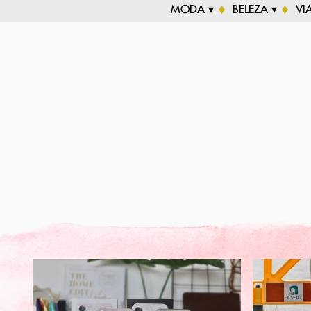
MODA ▾
BELEZA ▾
VI