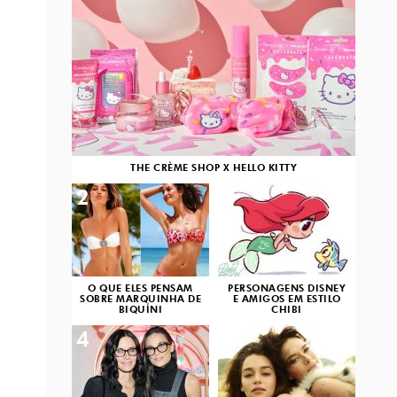
THE CRÈME SHOP X HELLO KITTY
2
3
O QUE ELES PENSAM
PERSONAGENS DISNEY
SOBRE MARQUINHA DE
E AMIGOS EM ESTILO
BIQUÍNI
CHIBI
4
5