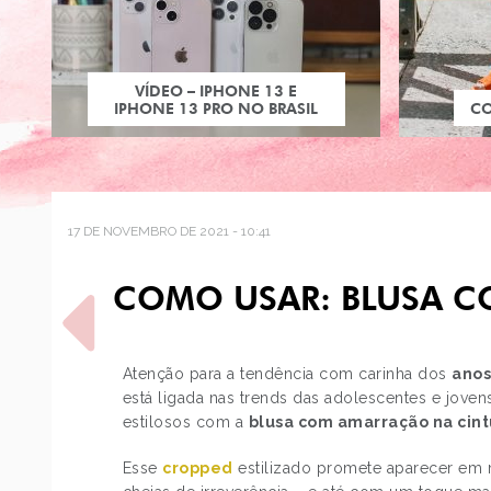
VÍDEO – IPHONE 13 E
IPHONE 13 PRO NO BRASIL
C
17 DE NOVEMBRO DE 2021 - 10:41
COMO USAR: BLUSA 
Atenção para a tendência com carinha dos
anos
está ligada nas trends das adolescentes e jovens
estilosos com a
blusa com amarração na cint
POST ANTERIOR
COMO USAR: TAMANCO
Esse
cropped
estilizado promete aparecer em 