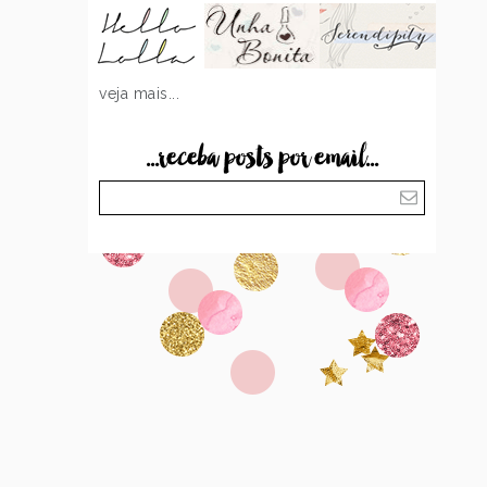
veja mais...
...receba posts por email...