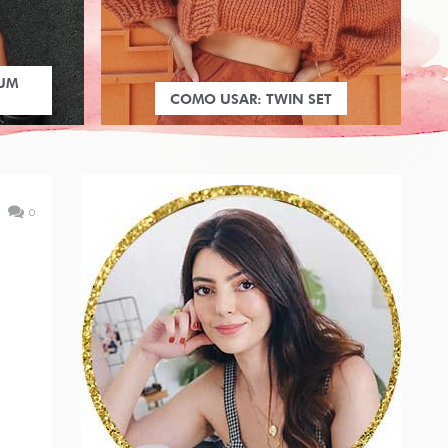
 UM
COMO USAR: TWIN SET
0