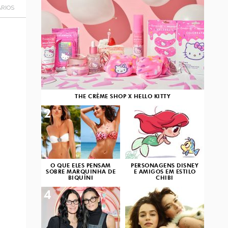
RIOS
THE CRÈME SHOP X HELLO KITTY
2
3
O QUE ELES PENSAM
PERSONAGENS DISNEY
SOBRE MARQUINHA DE
E AMIGOS EM ESTILO
BIQUÍNI
CHIBI
4
5