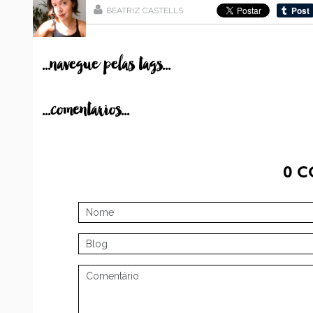
BEATRIZ CASTELLS
...navegue pelas tags...
...comentarios...
0
C