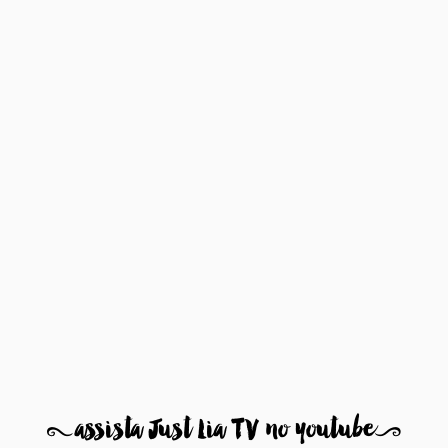
8
assista Just Lia TV no youtube
9