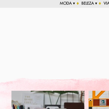
MODA ▾
BELEZA ▾
VI