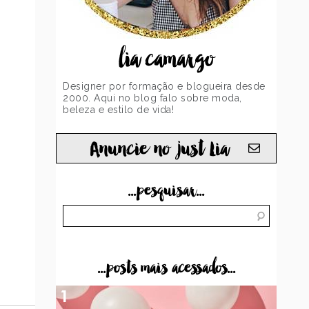
lia camargo
Designer por formação e blogueira desde
2000. Aqui no blog falo sobre moda,
beleza e estilo de vida!
Anuncie no just Lia
...pesquisar...
...posts mais acessados...
1