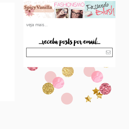
veja mais...
...receba posts por email...