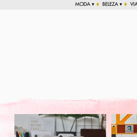
MODA ▾
BELEZA ▾
VI