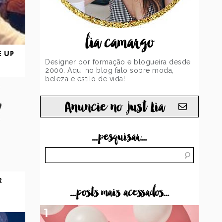
lia camargo
E UP
Designer por formação e blogueira desde
2000. Aqui no blog falo sobre moda,
beleza e estilo de vida!
Anuncie no just Lia
...pesquisar...
R
...posts mais acessados...
1