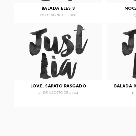
BALADA ELES 3
NOCA
28 DE ABRIL DE 2008
2
LOV.E, SAPATO RASGADO
BALADA 9
23 DE AGOSTO DE 2004
15