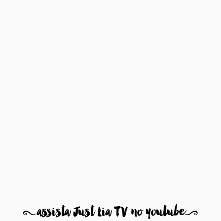
8
assista Just Lia TV no youtube
9