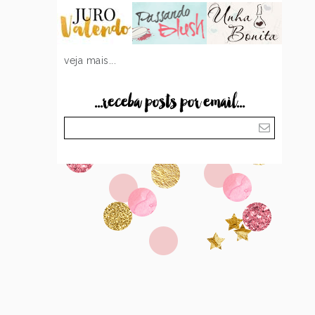
veja mais...
...receba posts por email...