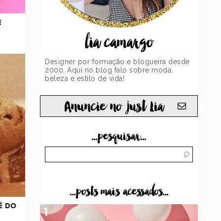
E
lia camargo
Designer por formação e blogueira desde
2000. Aqui no blog falo sobre moda,
beleza e estilo de vida!
Anuncie no just Lia
...pesquisar...
...posts mais acessados...
É DO
1