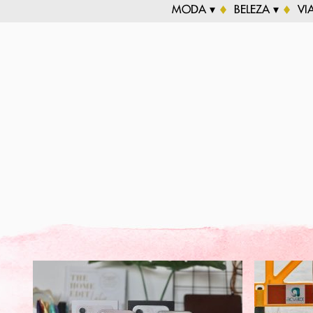
MODA ▾
BELEZA ▾
VI