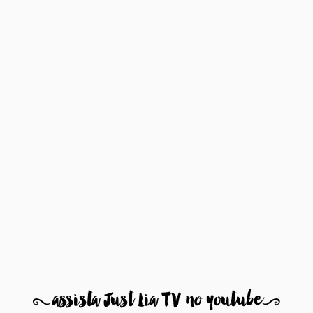
8
assista Just Lia TV no youtube
9