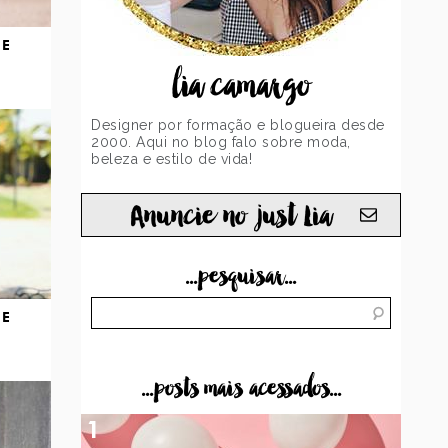
DE
lia camargo
Designer por formação e blogueira desde
2000. Aqui no blog falo sobre moda,
beleza e estilo de vida!
Anuncie no just Lia
...pesquisar...
DE
...posts mais acessados...
1