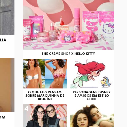
LIA
THE CRÈME SHOP X HELLO KITTY
2
3
O QUE ELES PENSAM
PERSONAGENS DISNEY
SOBRE MARQUINHA DE
E AMIGOS EM ESTILO
BIQUÍNI
CHIBI
4
5
COM