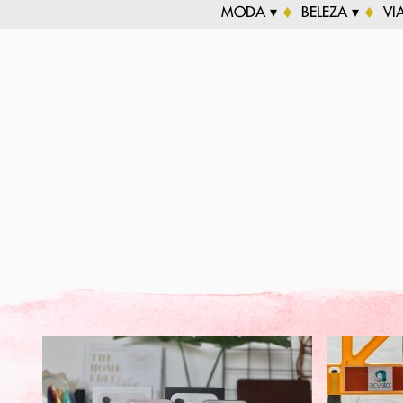
MODA ▾
BELEZA ▾
VI