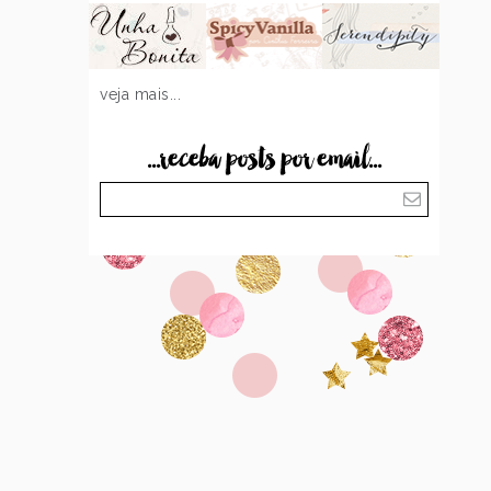
veja mais...
...receba posts por email...