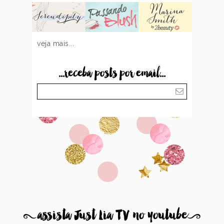
veja mais...
...receba posts por email...
8
assista Just Lia TV no youtube
9