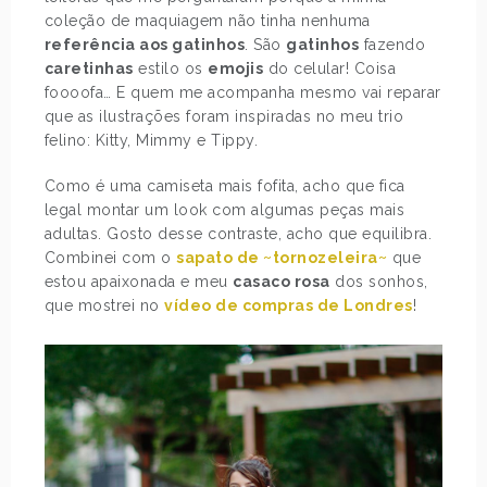
coleção de maquiagem não tinha nenhuma
referência aos gatinhos
. São
gatinhos
fazendo
caretinhas
estilo os
emojis
do celular! Coisa
foooofa… E quem me acompanha mesmo vai reparar
que as ilustrações foram inspiradas no meu trio
felino: Kitty, Mimmy e Tippy.
Como é uma camiseta mais fofita, acho que fica
legal montar um look com algumas peças mais
adultas. Gosto desse contraste, acho que equilibra.
Combinei com o
sapato de ~tornozeleira~
que
estou apaixonada e meu
casaco rosa
dos sonhos,
que mostrei no
vídeo de compras de Londres
!