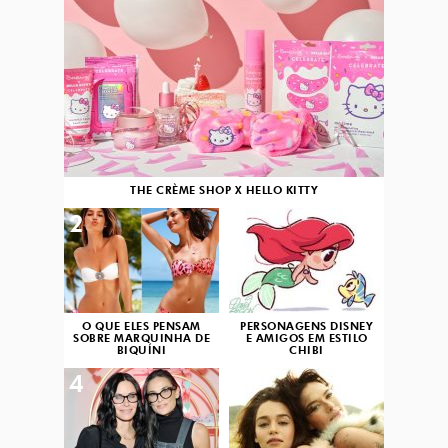
THE CRÈME SHOP X HELLO KITTY
2
3
O QUE ELES PENSAM
PERSONAGENS DISNEY
SOBRE MARQUINHA DE
E AMIGOS EM ESTILO
BIQUÍNI
CHIBI
4
5