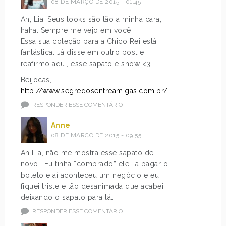
08 DE MARÇO DE 2015 - 01:45
Ah, Lia. Seus looks são tão a minha cara,
haha. Sempre me vejo em você.
Essa sua coleção para a Chico Rei está
fantástica. Já disse em outro post e
reafirmo aqui, esse sapato é show <3
Beijocas,
http://www.segredosentreamigas.com.br/
RESPONDER ESSE COMENTÁRIO
Anne
08 DE MARÇO DE 2015 - 09:55
Ah Lia, não me mostra esse sapato de
novo… Eu tinha “comprado” ele, ia pagar o
boleto e aí aconteceu um negócio e eu
fiquei triste e tão desanimada que acabei
deixando o sapato para lá…
RESPONDER ESSE COMENTÁRIO