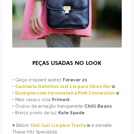
PEÇAS USADAS NO LOOK
• Calça cropped xadrez
Forever 21
•
Camiseta Gatinhos Just Lia para Chico Rei
•
Escarpim com tornozeleira Pink Connection
• Maxi casaco rosa
Primark
• Óculos de armação transparente
Chilli Beans
• Brinco ponto de luz
Kate Spade
♥ Batom
Doll Just Lia para Tracta
e esmalte
Thaísa Hits Speciallitá.