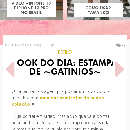
COMO USAR:
TAMANCO
07 DE MARÇO DE 2015 - 08:00
14
ESTILO
LOOK DO DIA: ESTAMPA
DE ~GATINIOS~
Uma pausa na viagem pra postar um look do dia
lindinho com
uma das camisetas da minha
POST ANTERIOR
PRÓXIMO POST
coleção
! ♥
ESTILO: KATHERINE HEIGL
HAVAIANAS DA MULHER
MARAVILHA
Eu já contei em vídeo, mas acho que vale contar
aqui também. Pensei essa estampa por causa das
leitoras que me perguntaram porque a minha