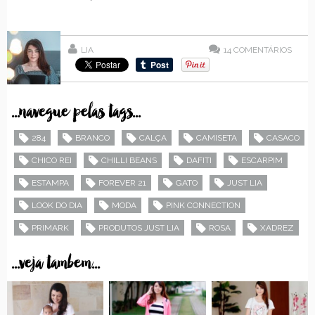
LIA
14
COMENTÁRIOS
...navegue pelas tags...
284
BRANCO
CALÇA
CAMISETA
CASACO
CHICO REI
CHILLI BEANS
DAFITI
ESCARPIM
ESTAMPA
FOREVER 21
GATO
JUST LIA
LOOK DO DIA
MODA
PINK CONNECTION
PRIMARK
PRODUTOS JUST LIA
ROSA
XADREZ
...veja tambem...